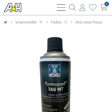
0
bars
magnifying
user
heart
sharp
glass
thin
thin
thin
thin
Smøremidler
Fedter
Anti seize Pasta