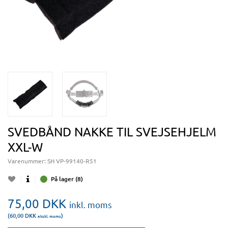
SVEDBÅND NAKKE TIL SVEJSEHJELM
XXL-W
Varenummer:
SH VP-99140-R51
På lager (8)
75,00
DKK
inkl. moms
(60,00
DKK
)
ekskl. moms