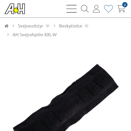
0
bars
magnifying
user
heart
sharp
glass
thin
thin
thin
thin
Svejseudstyr
Beskyttelse
AH Svejsehjelm XXL-W