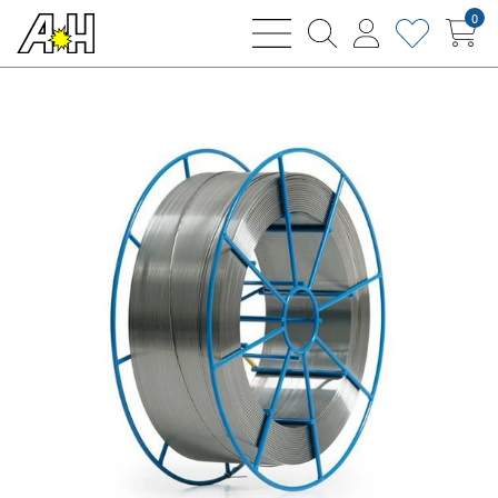
0
bars
magnifying
user
heart
sharp
glass
thin
thin
thin
thin