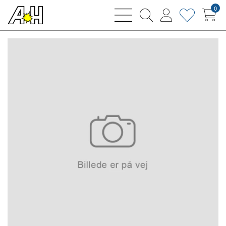
0
bars
magnifying
user
heart
sharp
glass
thin
thin
thin
thin