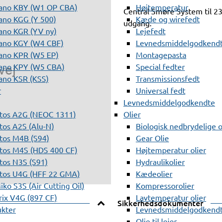
ano KBY (W1 OP CBA)
Højtemperatur
Central Smøre System til 23
ano KGG (Y 500)
Kæde og wirefedt
udgang.
ano KGR (YV ny)
Lejefedt
ano KGY (W4 CBF)
Levnedsmiddelgodkendt
ano KPR (W5 EP)
Montagepasta
ano KPY (W5 CBA)
Special fedter
ano KSR (KSS)
Transmissionsfedt
r
Universal fedt
Levnedsmiddelgodkendte
tos A2G (NEOC 1311)
Olier
os A2S (Alu-N)
Biologisk nedbrydelige o
tos M4B (S94)
Gear Olie
tos M4S (HDS 400 CF)
Højtemperatur olier
os N3S (S91)
Hydraulikolier
tos U4G (HFF 22 GMA)
Kædeolier
ko S3S (Air Cutting Oil)
Kompressorolier
ix V4G (897 CF)
Lavtemperatur olier
Sikkerhedsdokumenter
ukter
Levnedsmiddelgodkendte
Olie til lejer