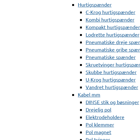
Hurtigspænder
C-Krog hurtigspænder
Kombi hurtigspænder
Kompakt hurtigspænder
Lodrette hurtigspænder
Pneumatiske dreje spæ
Pneumatiske gribe spæ
Pneumatiske spænder
Skruetvinger hurtigspæ
Skubbe hurtigspænder
U-Krog hurtigspænder
Vandret hurtigspænder
Kabel mm
DINSE stik og bøsninger
Drejelig pol
Elektrodeholdere
Pol klemmer
Pol magnet
Pol tvinger