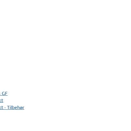
3 GF
ct
t - Tilbehør