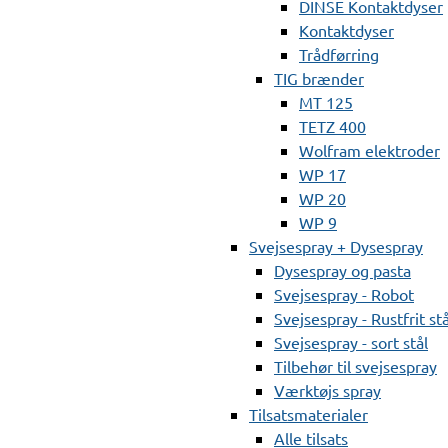
DINSE Kontaktdyser
Kontaktdyser
Trådførring
TIG brænder
MT 125
TETZ 400
Wolfram elektroder
WP 17
WP 20
WP 9
Svejsespray + Dysespray
Dysespray og pasta
Svejsespray - Robot
Svejsespray - Rustfrit stå
Svejsespray - sort stål
Tilbehør til svejsespray
Værktøjs spray
Tilsatsmaterialer
Alle tilsats