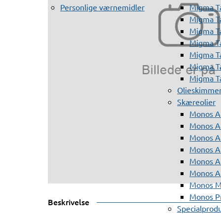
Personlige værnemidler
Migma T
Migma T
Migma T
Migma T
Migma T
Migma T
Migma T
Olieskimme
Skæreolier
Monos A
Monos At
Monos A
Monos A
Monos At
Monos A
Monos Mi
Monos Pr
Beskrivelse
Specialprod