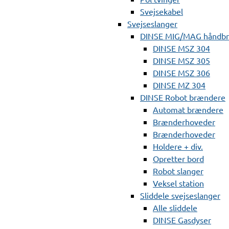
Svejsekabel
Svejseslanger
DINSE MIG/MAG håndb
DINSE MSZ 304
DINSE MSZ 305
DINSE MSZ 306
DINSE MZ 304
DINSE Robot brændere
Automat brændere
Brænderhoveder
Brænderhoveder
Holdere + div.
Opretter bord
Robot slanger
Veksel station
Sliddele svejseslanger
Alle sliddele
DINSE Gasdyser