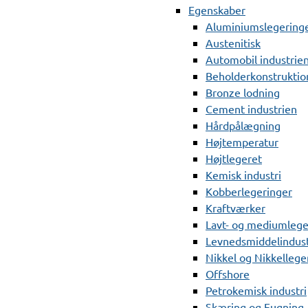
Egenskaber
Aluminiumslegering
Austenitisk
Automobil industrie
Beholderkonstruktio
Bronze lodning
Cement industrien
Hårdpålægning
Højtemperatur
Højtlegeret
Kemisk industri
Kobberlegeringer
Kraftværker
Lavt- og mediumlege
Levnedsmiddelindust
Nikkel og Nikkellege
Offshore
Petrokemisk industri
Skæring og Fugning