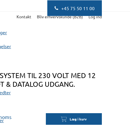
+45 75 50 11 00
Kontakt
Bliv erhvervskunde (B2B)
Log ind
nger
elser
YSTEM TIL 230 VOLT MED 12
DT & DATALOG UDGANG.
fedter
 moms
Læg i kurv
er