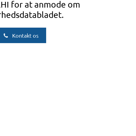
AHI for at anmode om
rhedsdatabladet.
Kontakt os