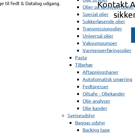
Kontakt 
e til fedt & Datalog udgang.
Olier på spray/aerosoler
sikke
Special olier
Sukkerløsende olier
Transmissionsolier
Universal olier
Vakuumpumper
Varmeoverføringsolier
Pasta
Tilbehør
Aftapningshaner
Autotomatisk smørring
Fedtpresser
Oilsafe - Oliekander
Olie analyser
Olie kander
Svejseudstyr
Baggas udstyr
Backing tape