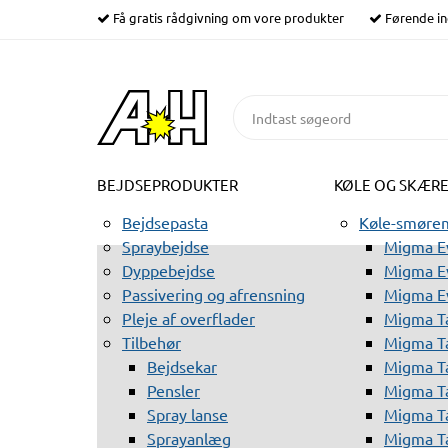
Få gratis rådgivning om vore produkter
Førende in
BEJDSEPRODUKTER
KØLE OG SKÆR
Bejdsepasta
Køle-smørem
Spraybejdse
Migma Ev
Dyppebejdse
Migma Ev
Passivering og afrensning
Migma E
Pleje af overflader
Migma T
Tilbehør
Migma T
Bejdsekar
Migma T
Pensler
Migma T
Spray lanse
Migma T
Sprayanlæg
Migma T