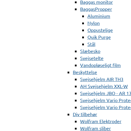
Baggas monitor
BaggasPropper
Aluminium
Nylon
Oppustelige
Quik Purge
Stål
Slæbesko
Svejsetelte
Vandopløseligt film
Beskyttelse
Svejsehjelm AIR TH3
AH Svejsehjelm XXL-W
Svejsehjelm JBO - AR 1
Svejsehjelm Vario Prote
Svejsehjelm Vario Protec
Div tilbehør
Wolfram Elektroder
Wolfram sliber