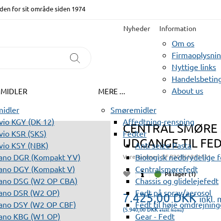
den for sit område siden 1974
Nyheder
Information
Om os
Firmaoplysni
Nyttige links
Handelsbeting
About us
EMIDLER
MERE ...
idler
Smøremidler
io KGY (DK 12)
Affedtning-rensning
CENTRAL SMØRE S
io KSR (SKS)
Fedter
UDGANGE TIL FE
vio KSY (NBK)
Anti seize Pasta
ano DGR (Kompakt YV)
Biologisk nedbrydelige 
Varenummer:
BF P30161811111
ano DGY (Kompakt V)
Centralsmørefedt
På lager (1)
ano DSG (W2 OP CBA)
Chassis og glidelejefedt
ano DSR (W2 OP)
Fedt på spray/aerosol
7.425,00
DKK
inkl.
ano DSY (W2 OP CBF)
Fedt til høje omdrejning
(5.940,00
DKK
)
ekskl. moms
ano KBG (W1 OP)
Gear - Fedt