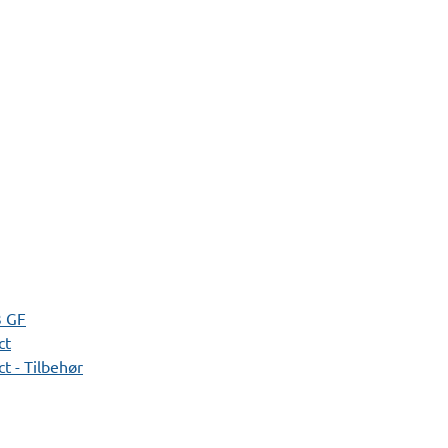
3 GF
ct
t - Tilbehør