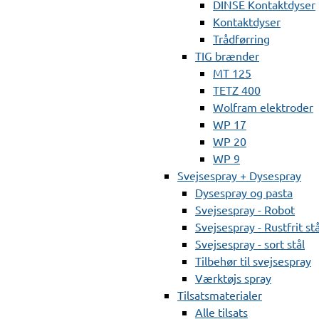
DINSE Kontaktdyser
Kontaktdyser
Trådførring
TIG brænder
MT 125
TETZ 400
Wolfram elektroder
WP 17
WP 20
WP 9
Svejsespray + Dysespray
Dysespray og pasta
Svejsespray - Robot
Svejsespray - Rustfrit stå
Svejsespray - sort stål
Tilbehør til svejsespray
Værktøjs spray
Tilsatsmaterialer
Alle tilsats