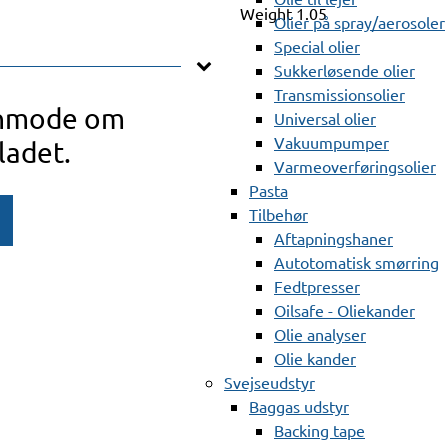
Weight
1.05
Olier på spray/aerosoler
Special olier
Sukkerløsende olier
Transmissionsolier
anmode om
Universal olier
Vakuumpumper
ladet.
Varmeoverføringsolier
Pasta
Tilbehør
Aftapningshaner
Autotomatisk smørring
Fedtpresser
Oilsafe - Oliekander
Olie analyser
Olie kander
Svejseudstyr
Baggas udstyr
Backing tape