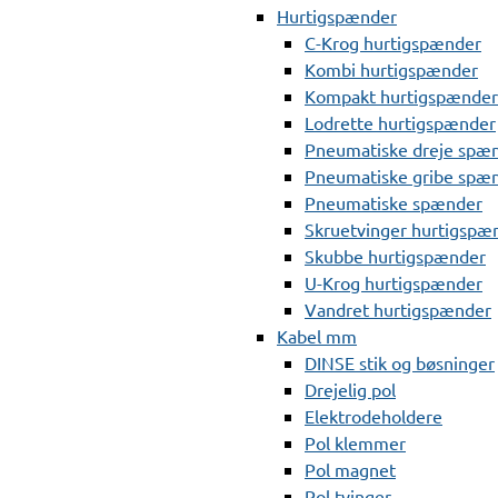
Hurtigspænder
C-Krog hurtigspænder
Kombi hurtigspænder
Kompakt hurtigspænder
Lodrette hurtigspænder
Pneumatiske dreje spæ
Pneumatiske gribe spæ
Pneumatiske spænder
Skruetvinger hurtigspæ
Skubbe hurtigspænder
U-Krog hurtigspænder
Vandret hurtigspænder
Kabel mm
DINSE stik og bøsninger
Drejelig pol
Elektrodeholdere
Pol klemmer
Pol magnet
Pol tvinger