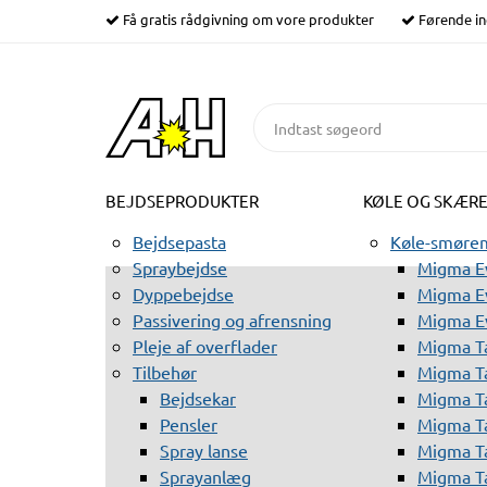
Få gratis rådgivning om vore produkter
Førende in
BEJDSEPRODUKTER
KØLE OG SKÆR
Bejdsepasta
Køle-smørem
Spraybejdse
Migma Ev
Dyppebejdse
Migma Ev
Passivering og afrensning
Migma E
Pleje af overflader
Migma T
Tilbehør
Migma T
Bejdsekar
Migma T
Pensler
Migma T
Spray lanse
Migma T
Sprayanlæg
Migma T