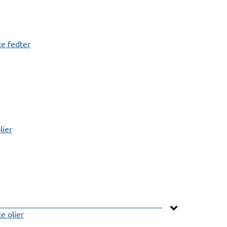
e fedter
lier
 olier