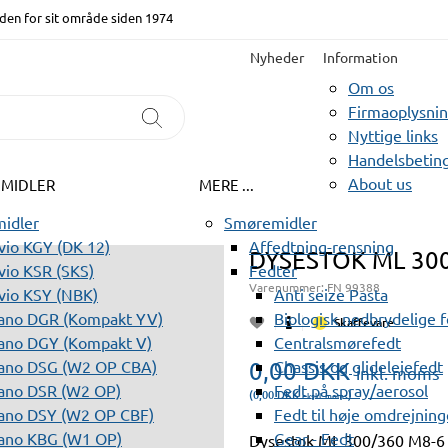
den for sit område siden 1974
Nyheder
Information
Om os
Firmaoplysni
Nyttige links
Handelsbeting
About us
EMIDLER
MERE ...
idler
Smøremidler
io KGY (DK 12)
Affedtning-rensning
DYSESTOK ML 30
io KSR (SKS)
Fedter
Varenummer:
FN 99388
vio KSY (NBK)
Anti seize Pasta
ano DGR (Kompakt YV)
Biologisk nedbrydelige 
Skaffevare
ano DGY (Kompakt V)
Centralsmørefedt
ano DSG (W2 OP CBA)
0,00
Chassis og glidelejefedt
DKK
inkl. moms
ano DSR (W2 OP)
Fedt på spray/aerosol
(0,00
DKK
)
ekskl. moms
ano DSY (W2 OP CBF)
Fedt til høje omdrejning
ano KBG (W1 OP)
Gear - Fedt
Dysestok ML 300/360 M8-