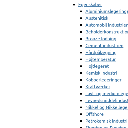
Egenskaber
Aluminiumslegering
Austenitisk
Automobil industrie
Beholderkonstruktio
Bronze lodning
Cement industrien
Hårdpålægning
Højtemperatur
Højtlegeret
Kemisk industri
Kobberlegeringer
Kraftværker
Lavt- og mediumlege
Levnedsmiddelindust
Nikkel og Nikkellege
Offshore
Petrokemisk industri
Skæring og Fugning