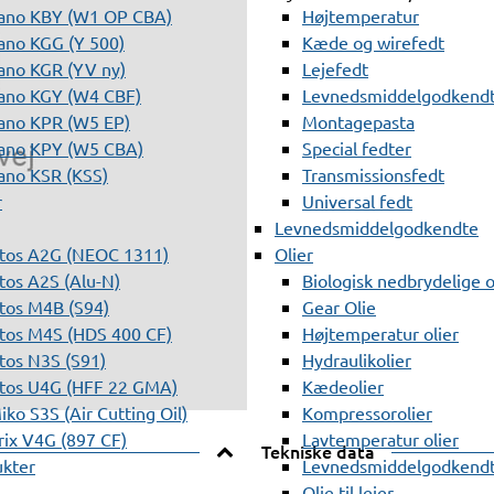
ano KBY (W1 OP CBA)
Højtemperatur
ano KGG (Y 500)
Kæde og wirefedt
ano KGR (YV ny)
Lejefedt
ano KGY (W4 CBF)
Levnedsmiddelgodkendt
ano KPR (W5 EP)
Montagepasta
ano KPY (W5 CBA)
Special fedter
ano KSR (KSS)
Transmissionsfedt
r
Universal fedt
Levnedsmiddelgodkendte
tos A2G (NEOC 1311)
Olier
os A2S (Alu-N)
Biologisk nedbrydelige o
tos M4B (S94)
Gear Olie
tos M4S (HDS 400 CF)
Højtemperatur olier
os N3S (S91)
Hydraulikolier
tos U4G (HFF 22 GMA)
Kædeolier
ko S3S (Air Cutting Oil)
Kompressorolier
ix V4G (897 CF)
Lavtemperatur olier
Tekniske data
ukter
Levnedsmiddelgodkendte
Olie til lejer