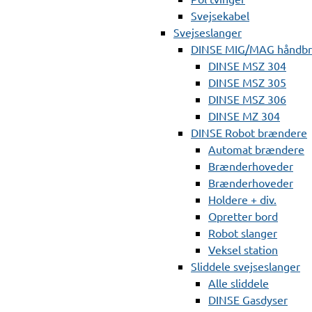
Svejsekabel
Svejseslanger
DINSE MIG/MAG håndb
DINSE MSZ 304
DINSE MSZ 305
DINSE MSZ 306
DINSE MZ 304
DINSE Robot brændere
Automat brændere
Brænderhoveder
Brænderhoveder
Holdere + div.
Opretter bord
Robot slanger
Veksel station
Sliddele svejseslanger
Alle sliddele
DINSE Gasdyser