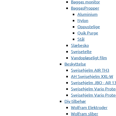
Baggas monitor
BaggasPropper
Aluminium
Nylon
Oppustelige
Quik Purge
Stål
Slæbesko
Svejsetelte
Vandopløseligt film
Beskyttelse
Svejsehjelm AIR TH3
AH Svejsehjelm XXL-W
Svejsehjelm JBO - AR 1
Svejsehjelm Vario Prote
Svejsehjelm Vario Protec
Div tilbehør
Wolfram Elektroder
Wolfram sliber