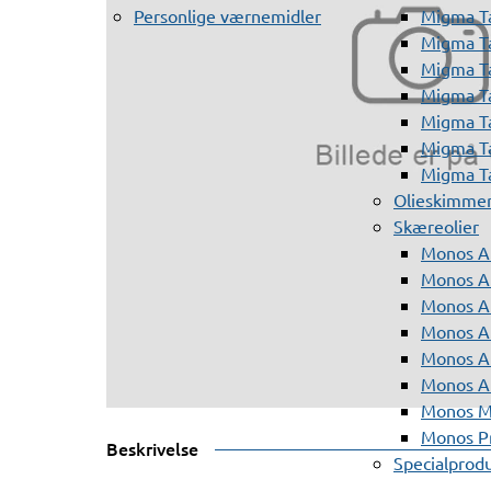
Personlige værnemidler
Migma T
Migma T
Migma T
Migma T
Migma T
Migma T
Migma T
Olieskimme
Skæreolier
Monos A
Monos At
Monos A
Monos A
Monos At
Monos A
Monos Mi
Monos Pr
Beskrivelse
Specialprod