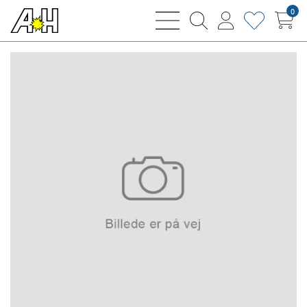
0
bars
magnifying
user
heart
sharp
glass
thin
thin
thin
thin