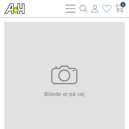
0
bars
magnifying
user
heart
sharp
glass
thin
thin
thin
thin