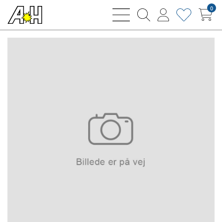
0
bars
magnifying
user
heart
sharp
glass
thin
thin
thin
thin