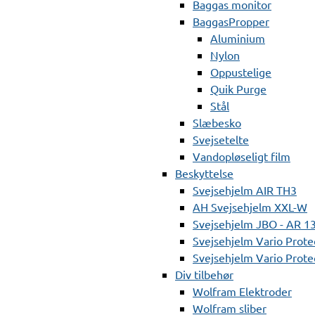
Baggas monitor
BaggasPropper
Aluminium
Nylon
Oppustelige
Quik Purge
Stål
Slæbesko
Svejsetelte
Vandopløseligt film
Beskyttelse
Svejsehjelm AIR TH3
AH Svejsehjelm XXL-W
Svejsehjelm JBO - AR 1
Svejsehjelm Vario Prote
Svejsehjelm Vario Protec
Div tilbehør
Wolfram Elektroder
Wolfram sliber