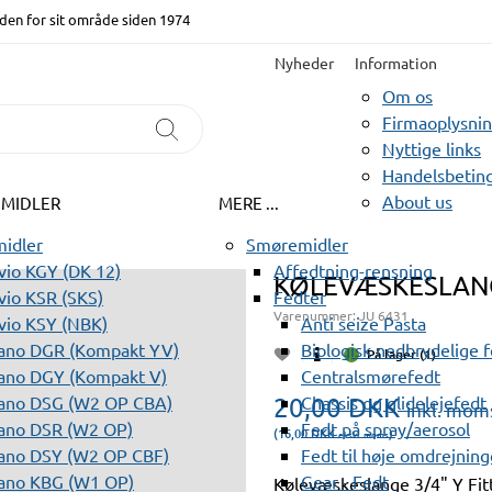
den for sit område siden 1974
Nyheder
Information
Om os
Firmaoplysni
Nyttige links
Handelsbeting
About us
EMIDLER
MERE ...
idler
Smøremidler
io KGY (DK 12)
Affedtning-rensning
KØLEVÆSKESLANGE
io KSR (SKS)
Fedter
Varenummer:
JU 6431
vio KSY (NBK)
Anti seize Pasta
ano DGR (Kompakt YV)
Biologisk nedbrydelige 
På lager (1)
ano DGY (Kompakt V)
Centralsmørefedt
ano DSG (W2 OP CBA)
20,00
Chassis og glidelejefedt
DKK
inkl. mom
ano DSR (W2 OP)
Fedt på spray/aerosol
(16,00
DKK
)
ekskl. moms
ano DSY (W2 OP CBF)
Fedt til høje omdrejning
ano KBG (W1 OP)
Gear - Fedt
Kølevæskeslange 3/4" Y Fitt