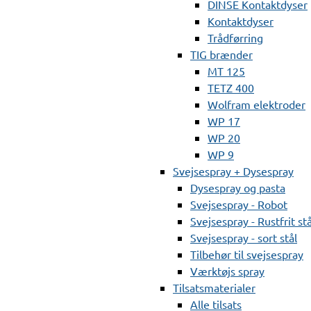
DINSE Kontaktdyser
Kontaktdyser
Trådførring
TIG brænder
MT 125
TETZ 400
Wolfram elektroder
WP 17
WP 20
WP 9
Svejsespray + Dysespray
Dysespray og pasta
Svejsespray - Robot
Svejsespray - Rustfrit stå
Svejsespray - sort stål
Tilbehør til svejsespray
Værktøjs spray
Tilsatsmaterialer
Alle tilsats