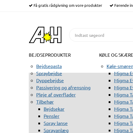
Få gratis rådgivning om vore produkter
Førende in
BEJDSEPRODUKTER
KØLE OG SKÆR
Bejdsepasta
Køle-smørem
Spraybejdse
Migma Ev
Dyppebejdse
Migma Ev
Passivering og afrensning
Migma E
Pleje af overflader
Migma T
Tilbehør
Migma T
Bejdsekar
Migma T
Pensler
Migma T
Spray lanse
Migma T
Sprayanlæg
Migma T