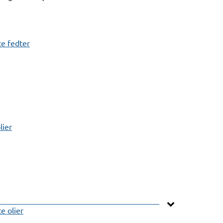
e fedter
lier
 olier