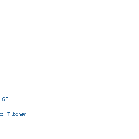
3 GF
ct
t - Tilbehør