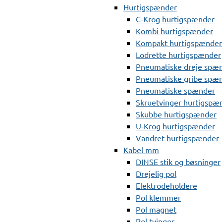
Hurtigspænder
C-Krog hurtigspænder
Kombi hurtigspænder
Kompakt hurtigspænder
Lodrette hurtigspænder
Pneumatiske dreje spæ
Pneumatiske gribe spæ
Pneumatiske spænder
Skruetvinger hurtigspæ
Skubbe hurtigspænder
U-Krog hurtigspænder
Vandret hurtigspænder
Kabel mm
DINSE stik og bøsninger
Drejelig pol
Elektrodeholdere
Pol klemmer
Pol magnet
Pol tvinger