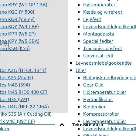
ano KBY (W1 OP CBA)
Højtemperatur
ano KGG (Y 500)
Kæde og wirefedt
ano KGR (YV ny)
Lejefedt
ano KGY (W4 CBF)
Levnedsmiddelgodkendt
ano KPR (W5 EP)
Montagepasta
ano KPY (W5 CBA)
Special fedter
ano KSR (KSS)
Transmissionsfedt
r
Universal fedt
Levnedsmiddelgodkendte
tos A2G (NEOC 1311)
Olier
os A2S (Alu-N)
Biologisk nedbrydelige o
tos M4B (S94)
Gear Olie
tos M4S (HDS 400 CF)
Højtemperatur olier
os N3S (S91)
Hydraulikolier
tos U4G (HFF 22 GMA)
Kædeolier
ko S3S (Air Cutting Oil)
Kompressorolier
ix V4G (897 CF)
Lavtemperatur olier
Tekniske data
ukter
Levnedsmiddelgodkendte
Olie til lejer