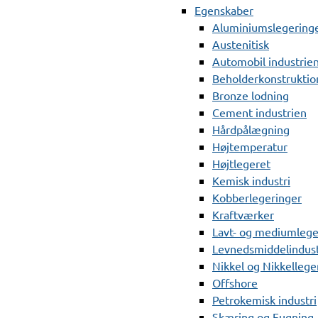
Egenskaber
Aluminiumslegering
Austenitisk
Automobil industrie
Beholderkonstruktio
Bronze lodning
Cement industrien
Hårdpålægning
Højtemperatur
Højtlegeret
Kemisk industri
Kobberlegeringer
Kraftværker
Lavt- og mediumlege
Levnedsmiddelindust
Nikkel og Nikkellege
Offshore
Petrokemisk industri
Skæring og Fugning