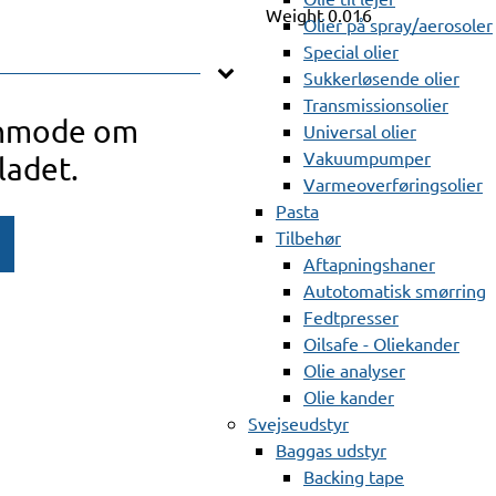
Weight
0.016
Olier på spray/aerosoler
Special olier
Sukkerløsende olier
Transmissionsolier
anmode om
Universal olier
Vakuumpumper
ladet.
Varmeoverføringsolier
Pasta
Tilbehør
Aftapningshaner
Autotomatisk smørring
Fedtpresser
Oilsafe - Oliekander
Olie analyser
Olie kander
Svejseudstyr
Baggas udstyr
Backing tape