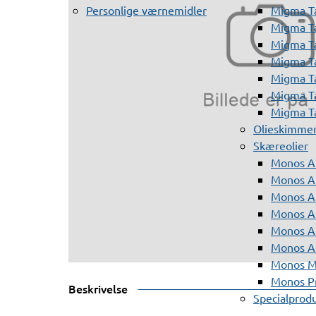
Personlige værnemidler
Migma T
Migma T
Migma T
Migma T
Migma T
Migma T
Migma T
Olieskimme
Skæreolier
Monos A
Monos At
Monos A
Monos A
Monos At
Monos A
Monos Mi
Monos Pr
Beskrivelse
Specialprod