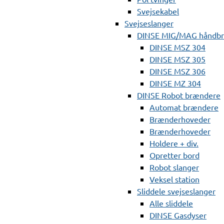
Svejsekabel
Svejseslanger
DINSE MIG/MAG håndb
DINSE MSZ 304
DINSE MSZ 305
DINSE MSZ 306
DINSE MZ 304
DINSE Robot brændere
Automat brændere
Brænderhoveder
Brænderhoveder
Holdere + div.
Opretter bord
Robot slanger
Veksel station
Sliddele svejseslanger
Alle sliddele
DINSE Gasdyser