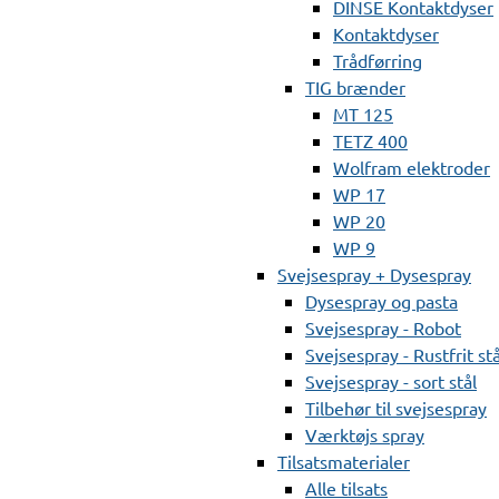
DINSE Kontaktdyser
Kontaktdyser
Trådførring
TIG brænder
MT 125
TETZ 400
Wolfram elektroder
WP 17
WP 20
WP 9
Svejsespray + Dysespray
Dysespray og pasta
Svejsespray - Robot
Svejsespray - Rustfrit stå
Svejsespray - sort stål
Tilbehør til svejsespray
Værktøjs spray
Tilsatsmaterialer
Alle tilsats