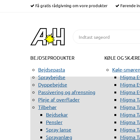
Få gratis rådgivning om vore produkter
Førende in
BEJDSEPRODUKTER
KØLE OG SKÆR
Bejdsepasta
Køle-smørem
Spraybejdse
Migma Ev
Dyppebejdse
Migma Ev
Passivering og afrensning
Migma E
Pleje af overflader
Migma T
Tilbehør
Migma T
Bejdsekar
Migma T
Pensler
Migma T
Spray lanse
Migma T
Sprayanlæg
Migma T