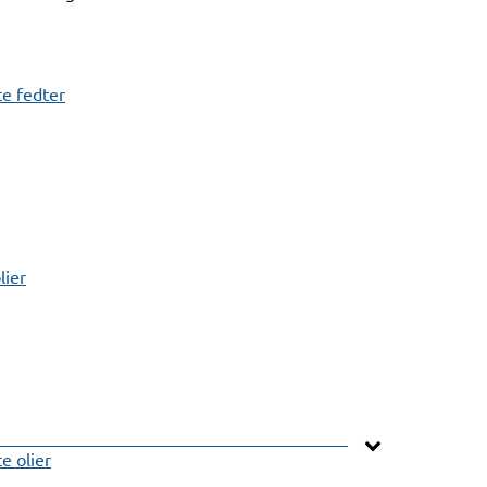
e fedter
lier
 olier