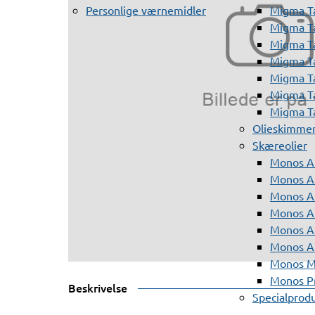
Personlige værnemidler
Migma T
Migma T
Migma T
Migma T
Migma T
Migma T
Migma T
Olieskimme
Skæreolier
Monos A
Monos At
Monos A
Monos A
Monos At
Monos A
Monos Mi
Monos Pr
Beskrivelse
Specialprod