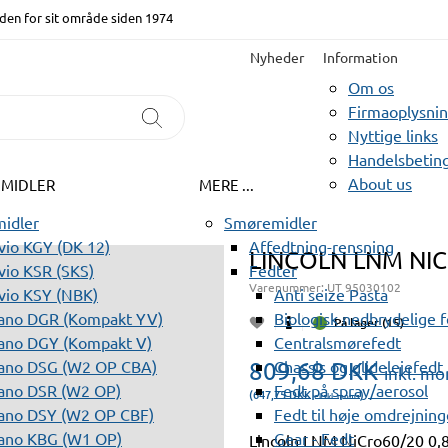
den for sit område siden 1974
Nyheder
Information
Om os
Firmaoplysni
Nyttige links
Handelsbeting
About us
EMIDLER
MERE ...
idler
Smøremidler
io KGY (DK 12)
Affedtning-rensning
LINCOLN LNM NI
io KSR (SKS)
Fedter
Varenummer:
UT 95030102
vio KSY (NBK)
Anti seize Pasta
ano DGR (Kompakt YV)
Biologisk nedbrydelige 
På lager (15)
ano DGY (Kompakt V)
Centralsmørefedt
ano DSG (W2 OP CBA)
809,68
Chassis og glidelejefedt
DKK
inkl. m
ano DSR (W2 OP)
Fedt på spray/aerosol
(647,75
DKK
)
ekskl. moms
ano DSY (W2 OP CBF)
Fedt til høje omdrejning
ano KBG (W1 OP)
Gear - Fedt
Lincoln LNM NiCro60/20 0