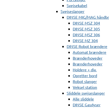
Svejsekabel
Svejseslanger
DINSE MIG/MAG håndb
DINSE MSZ 304
DINSE MSZ 305
DINSE MSZ 306
DINSE MZ 304
DINSE Robot brændere
Automat brændere
Brænderhoveder
Brænderhoveder
Holdere + div.
Opretter bord
Robot slanger
Veksel station
Sliddele svejseslanger
Alle sliddele
DINSE Gasdyser