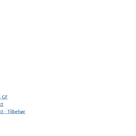
3 GF
ct
t - Tilbehør