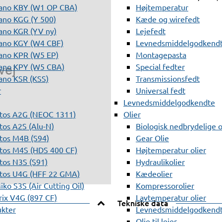
ano KBY (W1 OP CBA)
Højtemperatur
ano KGG (Y 500)
Kæde og wirefedt
ano KGR (YV ny)
Lejefedt
ano KGY (W4 CBF)
Levnedsmiddelgodkendt
ano KPR (W5 EP)
Montagepasta
ano KPY (W5 CBA)
Special fedter
ano KSR (KSS)
Transmissionsfedt
r
Universal fedt
Levnedsmiddelgodkendte
tos A2G (NEOC 1311)
Olier
os A2S (Alu-N)
Biologisk nedbrydelige o
tos M4B (S94)
Gear Olie
tos M4S (HDS 400 CF)
Højtemperatur olier
os N3S (S91)
Hydraulikolier
tos U4G (HFF 22 GMA)
Kædeolier
ko S3S (Air Cutting Oil)
Kompressorolier
ix V4G (897 CF)
Lavtemperatur olier
Tekniske data
ukter
Levnedsmiddelgodkendte
Olie til lejer