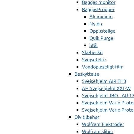
Baggas monitor
BaggasPropper
Aluminium
Nylon
Oppustelige
Quik Purge
Stål
Slæbesko
Svejsetelte
Vandopløseligt film
Beskyttelse
Svejsehjelm AIR TH3
AH Svejsehjelm XXL-W
Svejsehjelm JBO - AR 1
Svejsehjelm Vario Prote
Svejsehjelm Vario Protec
Div tilbehør
Wolfram Elektroder
Wolfram sliber