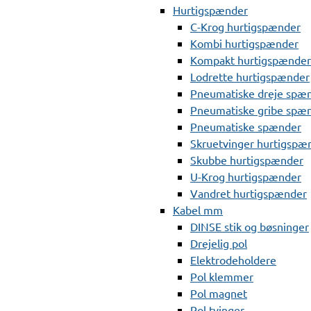
Hurtigspænder
C-Krog hurtigspænder
Kombi hurtigspænder
Kompakt hurtigspænder
Lodrette hurtigspænder
Pneumatiske dreje spæ
Pneumatiske gribe spæ
Pneumatiske spænder
Skruetvinger hurtigspæ
Skubbe hurtigspænder
U-Krog hurtigspænder
Vandret hurtigspænder
Kabel mm
DINSE stik og bøsninger
Drejelig pol
Elektrodeholdere
Pol klemmer
Pol magnet
Pol tvinger