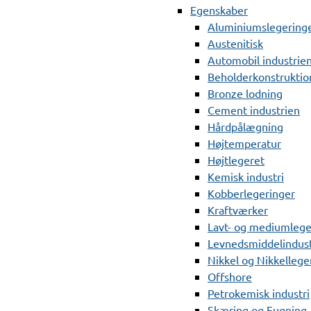
Egenskaber
Aluminiumslegering
Austenitisk
Automobil industrie
Beholderkonstruktio
Bronze lodning
Cement industrien
Hårdpålægning
Højtemperatur
Højtlegeret
Kemisk industri
Kobberlegeringer
Kraftværker
Lavt- og mediumlege
Levnedsmiddelindust
Nikkel og Nikkellege
Offshore
Petrokemisk industri
Skæring og Fugning