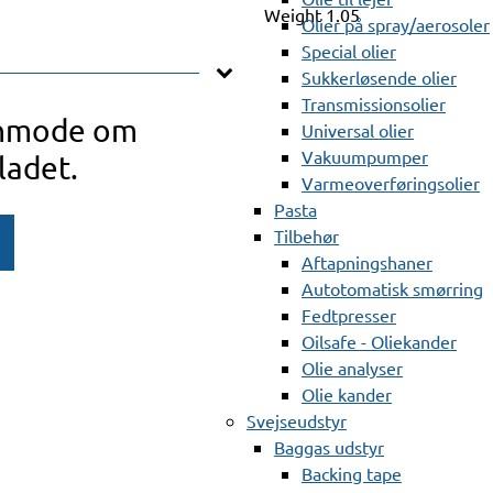
Weight
1.05
Olier på spray/aerosoler
Special olier
Sukkerløsende olier
Transmissionsolier
anmode om
Universal olier
Vakuumpumper
ladet.
Varmeoverføringsolier
Pasta
Tilbehør
Aftapningshaner
Autotomatisk smørring
Fedtpresser
Oilsafe - Oliekander
Olie analyser
Olie kander
Svejseudstyr
Baggas udstyr
Backing tape