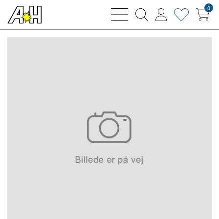
0
bars
magnifying
user
heart
sharp
glass
thin
thin
thin
thin