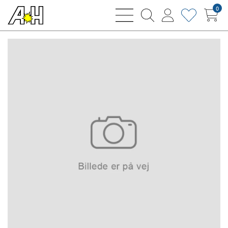
0
bars
magnifying
user
heart
sharp
glass
thin
thin
thin
thin