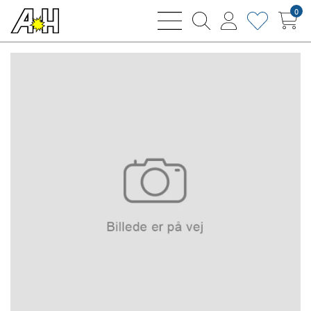
0
bars
magnifying
user
heart
sharp
glass
thin
thin
thin
thin