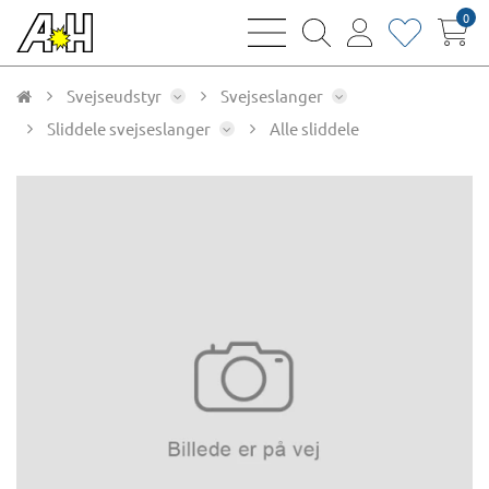
0
bars
magnifying
user
heart
sharp
glass
thin
thin
thin
thin
Svejseudstyr
Svejseslanger
Sliddele svejseslanger
Alle sliddele