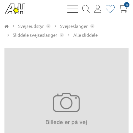
0
bars
magnifying
user
heart
sharp
glass
thin
thin
thin
thin
Svejseudstyr
Svejseslanger
Sliddele svejseslanger
Alle sliddele