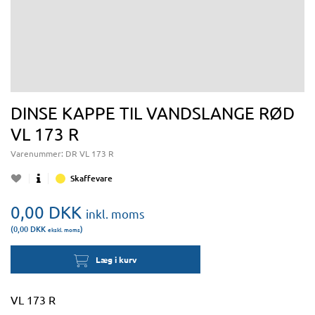
DINSE KAPPE TIL VANDSLANGE RØD
VL 173 R
Varenummer:
DR VL 173 R
Skaffevare
0,00
DKK
inkl. moms
(0,00
DKK
)
ekskl. moms
Læg i kurv
VL 173 R