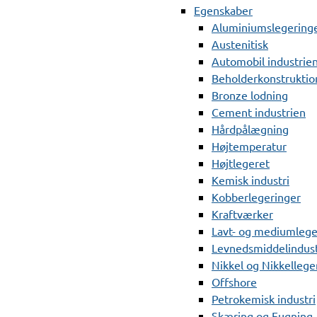
Egenskaber
Aluminiumslegering
Austenitisk
Automobil industrie
Beholderkonstruktio
Bronze lodning
Cement industrien
Hårdpålægning
Højtemperatur
Højtlegeret
Kemisk industri
Kobberlegeringer
Kraftværker
Lavt- og mediumlege
Levnedsmiddelindust
Nikkel og Nikkellege
Offshore
Petrokemisk industri
Skæring og Fugning