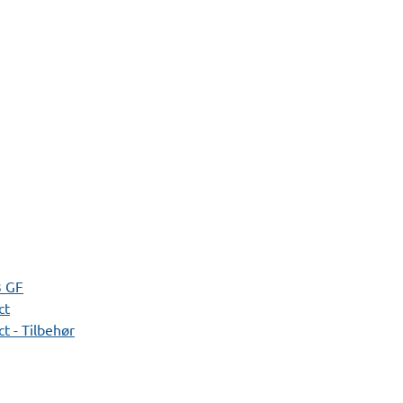
3 GF
ct
t - Tilbehør