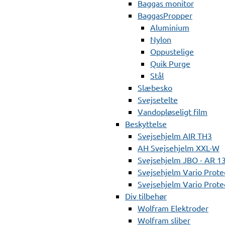
Baggas monitor
BaggasPropper
Aluminium
Nylon
Oppustelige
Quik Purge
Stål
Slæbesko
Svejsetelte
Vandopløseligt film
Beskyttelse
Svejsehjelm AIR TH3
AH Svejsehjelm XXL-W
Svejsehjelm JBO - AR 1
Svejsehjelm Vario Prote
Svejsehjelm Vario Protec
Div tilbehør
Wolfram Elektroder
Wolfram sliber