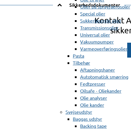
Sikkerhedsdokumenter
Olier på spray/aerosoler
Special olier
Kontakt 
Sukkerløsende olier
Transmissionsolier
sikke
Universal olier
Vakuumpumper
Varmeoverføringsolier
Pasta
Tilbehør
Aftapningshaner
Autotomatisk smørring
Fedtpresser
Oilsafe - Oliekander
Olie analyser
Olie kander
Svejseudstyr
Baggas udstyr
Backing tape