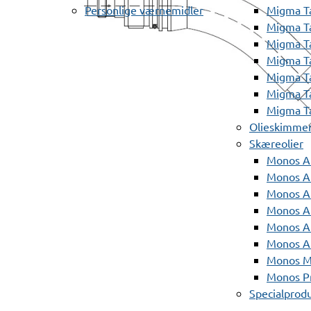
Personlige værnemidler
Migma T
Migma T
Migma T
Migma T
Migma T
Migma T
Migma T
Olieskimme
Skæreolier
Monos A
Monos At
Monos A
Monos A
Monos At
Monos A
Monos Mi
Monos Pr
Specialprod