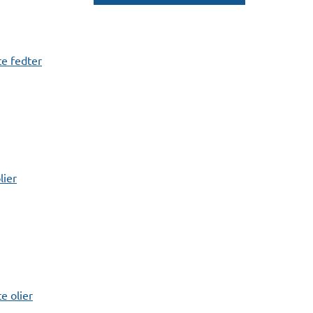
e fedter
lier
 olier