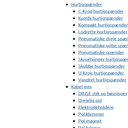
Hurtigspænder
C-Krog hurtigspænder
Kombi hurtigspænder
Kompakt hurtigspænder
Lodrette hurtigspænder
Pneumatiske dreje spæ
Pneumatiske gribe spæ
Pneumatiske spænder
Skruetvinger hurtigspæ
Skubbe hurtigspænder
U-Krog hurtigspænder
Vandret hurtigspænder
Kabel mm
DINSE stik og bøsninger
Drejelig pol
Elektrodeholdere
Pol klemmer
Pol magnet
Pol tvinger