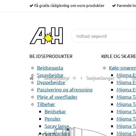
Få gratis rådgivning om vore produkter
Førende in
BEJDSEPRODUKTER
KØLE OG SKÆR
Bejdsepasta
Køle-smørem
Spraybejdse
Migma Ev
Svejseudstyr
Svejseslanger
Sl
Dyppebejdse
Migma Ev
Passivering og afrensning
Migma E
Pleje af overflader
Migma T
Tilbehør
Migma T
Bejdsekar
Migma T
Pensler
Migma T
Spray lanse
Migma T
Sprayanlæg
Migma T