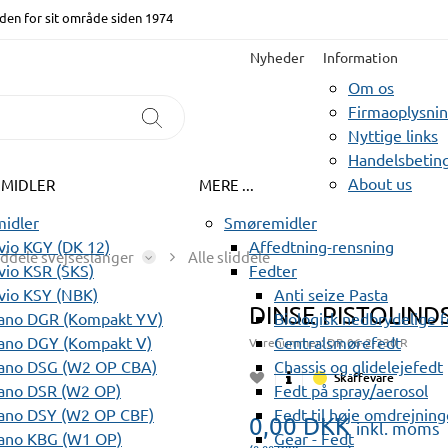
den for sit område siden 1974
Nyheder
Information
Om os
Firmaoplysni
Nyttige links
Handelsbeting
About us
EMIDLER
MERE ...
idler
Smøremidler
io KGY (DK 12)
Affedtning-rensning
iddele svejseslanger
Alle sliddele
io KSR (SKS)
Fedter
vio KSY (NBK)
Anti seize Pasta
DINSE PISTOLINDS
ano DGR (Kompakt YV)
Biologisk nedbrydelige 
ano DGY (Kompakt V)
Centralsmørefedt
Varenummer:
DR 06-2-330 R
ano DSG (W2 OP CBA)
Chassis og glidelejefedt
Skaffevare
ano DSR (W2 OP)
Fedt på spray/aerosol
ano DSY (W2 OP CBF)
Fedt til høje omdrejning
0,00
DKK
inkl. moms
ano KBG (W1 OP)
Gear - Fedt