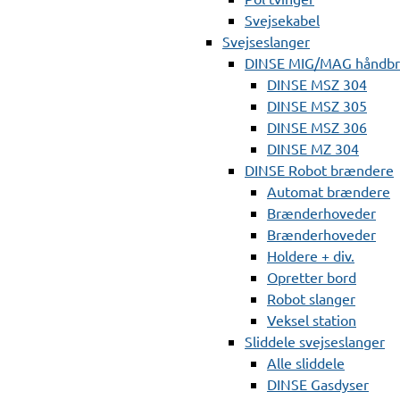
Svejsekabel
Svejseslanger
DINSE MIG/MAG håndb
DINSE MSZ 304
DINSE MSZ 305
DINSE MSZ 306
DINSE MZ 304
DINSE Robot brændere
Automat brændere
Brænderhoveder
Brænderhoveder
Holdere + div.
Opretter bord
Robot slanger
Veksel station
Sliddele svejseslanger
Alle sliddele
DINSE Gasdyser