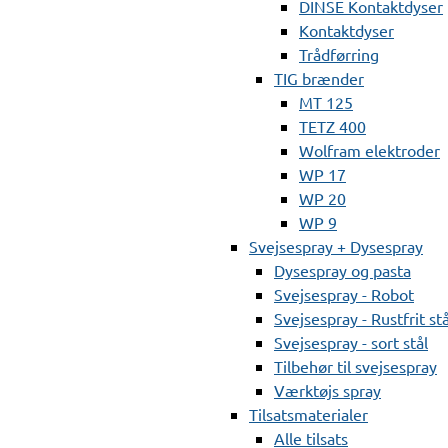
DINSE Kontaktdyser
Kontaktdyser
Trådførring
TIG brænder
MT 125
TETZ 400
Wolfram elektroder
WP 17
WP 20
WP 9
Svejsespray + Dysespray
Dysespray og pasta
Svejsespray - Robot
Svejsespray - Rustfrit stå
Svejsespray - sort stål
Tilbehør til svejsespray
Værktøjs spray
Tilsatsmaterialer
Alle tilsats