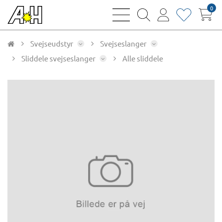
0
bars
magnifying
user
heart
sharp
glass
thin
thin
thin
thin
Svejseudstyr
Svejseslanger
Sliddele svejseslanger
Alle sliddele