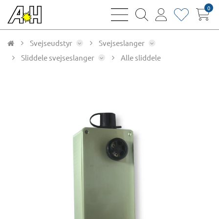
0
bars
magnifying
user
heart
sharp
glass
thin
thin
thin
thin
Svejseudstyr
Svejseslanger
Sliddele svejseslanger
Alle sliddele