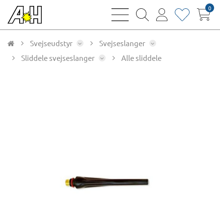
0
bars
magnifying
user
heart
sharp
glass
thin
thin
thin
thin
Svejseudstyr
Svejseslanger
Sliddele svejseslanger
Alle sliddele