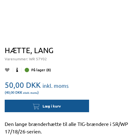
HÆTTE, LANG
Varenummer:
WR 57Y02
På lager (8)
50,00
DKK
inkl. moms
(40,00
DKK
)
ekskl. moms
Læg i kurv
Den lange brænderhætte til alle TIG-brændere i SR/WP
17/18/26-serien.