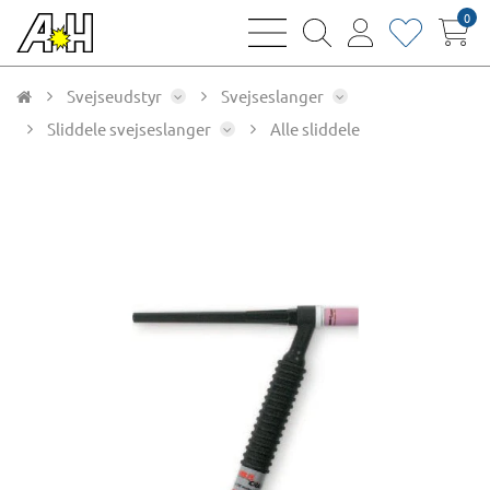
0
bars
magnifying
user
heart
sharp
glass
thin
thin
thin
thin
Svejseudstyr
Svejseslanger
Sliddele svejseslanger
Alle sliddele