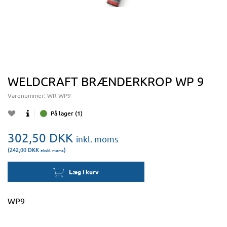
WELDCRAFT BRÆNDERKROP WP 9
Varenummer:
WR WP9
På lager (1)
302,50
DKK
inkl. moms
(242,00
DKK
)
ekskl. moms
Læg i kurv
WP9