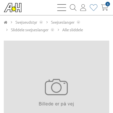
0
bars
magnifying
user
heart
sharp
glass
thin
thin
thin
thin
Svejseudstyr
Svejseslanger
Sliddele svejseslanger
Alle sliddele