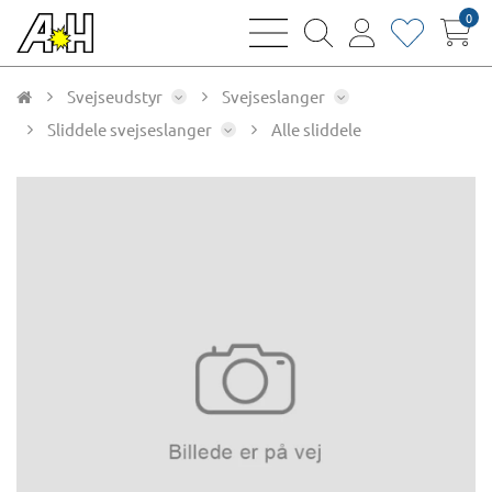
0
bars
magnifying
user
heart
sharp
glass
thin
thin
thin
thin
Svejseudstyr
Svejseslanger
Sliddele svejseslanger
Alle sliddele