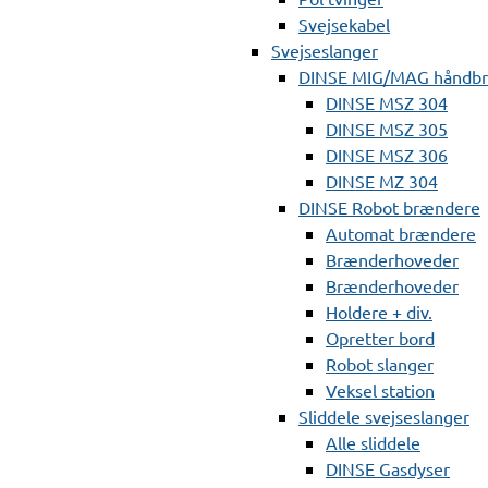
Svejsekabel
Svejseslanger
DINSE MIG/MAG håndb
DINSE MSZ 304
DINSE MSZ 305
DINSE MSZ 306
DINSE MZ 304
DINSE Robot brændere
Automat brændere
Brænderhoveder
Brænderhoveder
Holdere + div.
Opretter bord
Robot slanger
Veksel station
Sliddele svejseslanger
Alle sliddele
DINSE Gasdyser