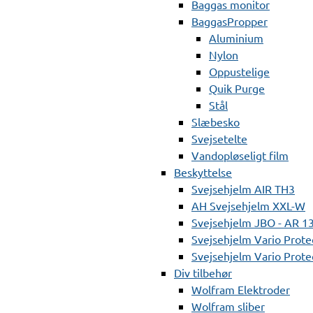
Baggas monitor
BaggasPropper
Aluminium
Nylon
Oppustelige
Quik Purge
Stål
Slæbesko
Svejsetelte
Vandopløseligt film
Beskyttelse
Svejsehjelm AIR TH3
AH Svejsehjelm XXL-W
Svejsehjelm JBO - AR 1
Svejsehjelm Vario Prote
Svejsehjelm Vario Protec
Div tilbehør
Wolfram Elektroder
Wolfram sliber