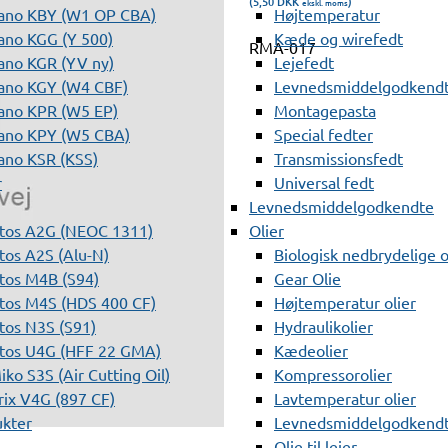
(5,50
DKK
)
ekskl. moms
ano KBY (W1 OP CBA)
Højtemperatur
ano KGG (Y 500)
Kæde og wirefedt
RMA-017
ano KGR (YV ny)
Lejefedt
ano KGY (W4 CBF)
Levnedsmiddelgodkendt
ano KPR (W5 EP)
Montagepasta
ano KPY (W5 CBA)
Special fedter
ano KSR (KSS)
Transmissionsfedt
r
Universal fedt
Levnedsmiddelgodkendte
tos A2G (NEOC 1311)
Olier
os A2S (Alu-N)
Biologisk nedbrydelige o
tos M4B (S94)
Gear Olie
tos M4S (HDS 400 CF)
Højtemperatur olier
os N3S (S91)
Hydraulikolier
tos U4G (HFF 22 GMA)
Kædeolier
ko S3S (Air Cutting Oil)
Kompressorolier
ix V4G (897 CF)
Lavtemperatur olier
ukter
Levnedsmiddelgodkendte
Olie til lejer