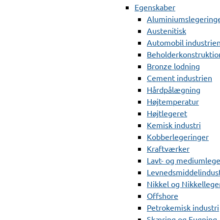
Egenskaber
Aluminiumslegering
Austenitisk
Automobil industrie
Beholderkonstruktio
Bronze lodning
Cement industrien
Hårdpålægning
Højtemperatur
Højtlegeret
Kemisk industri
Kobberlegeringer
Kraftværker
Lavt- og mediumlege
Levnedsmiddelindust
Nikkel og Nikkellege
Offshore
Petrokemisk industri
Skæring og Fugning