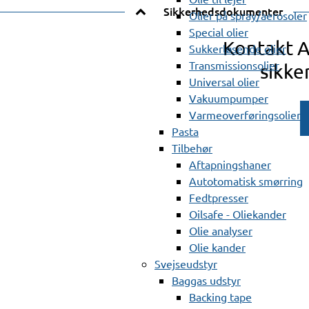
Sikkerhedsdokumenter
Olier på spray/aerosoler
Special olier
Kontakt 
Sukkerløsende olier
Transmissionsolier
sikke
Universal olier
Vakuumpumper
Varmeoverføringsolier
Pasta
Tilbehør
Aftapningshaner
Autotomatisk smørring
Fedtpresser
Oilsafe - Oliekander
Olie analyser
Olie kander
Svejseudstyr
Baggas udstyr
Backing tape