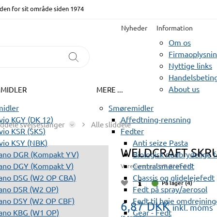
den for sit område siden 1974
Nyheder
Information
Om os
Firmaoplysni
Nyttige links
Handelsbeting
About us
EMIDLER
MERE ...
idler
Smøremidler
io KGY (DK 12)
Affedtning-rensning
iddele svejseslanger
Alle sliddele
io KSR (SKS)
Fedter
vio KSY (NBK)
Anti seize Pasta
WELDCRAFT SKRU
ano DGR (Kompakt YV)
Biologisk nedbrydelige 
ano DGY (Kompakt V)
Centralsmørefedt
Varenummer:
WR RMA-017
ano DSG (W2 OP CBA)
Chassis og glidelejefedt
På lager (4)
ano DSR (W2 OP)
Fedt på spray/aerosol
ano DSY (W2 OP CBF)
Fedt til høje omdrejning
6,87
DKK
inkl. moms
ano KBG (W1 OP)
Gear - Fedt