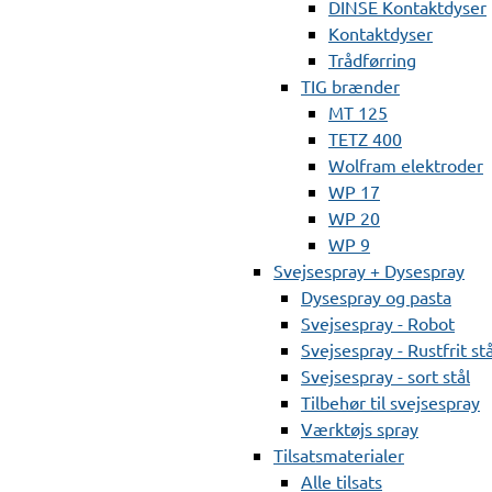
DINSE Kontaktdyser
Kontaktdyser
Trådførring
TIG brænder
MT 125
TETZ 400
Wolfram elektroder
WP 17
WP 20
WP 9
Svejsespray + Dysespray
Dysespray og pasta
Svejsespray - Robot
Svejsespray - Rustfrit stå
Svejsespray - sort stål
Tilbehør til svejsespray
Værktøjs spray
Tilsatsmaterialer
Alle tilsats