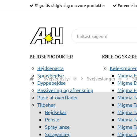
Få gratis rådgivning om vore produkter
Førende in
BEJDSEPRODUKTER
KØLE OG SKÆR
Bejdsepasta
Køle-smørem
Spraybejdse
Migma Ev
Svejseudstyr
Svejseslanger
Sl
Dyppebejdse
Migma Ev
Passivering og afrensning
Migma E
Pleje af overflader
Migma T
Tilbehør
Migma T
Bejdsekar
Migma T
Pensler
Migma T
Spray lanse
Migma T
Sprayanlæg
Migma T