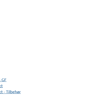
3 GF
ct
t - Tilbehør