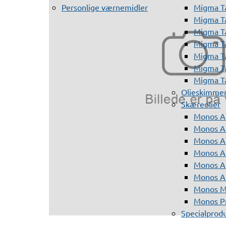
Personlige værnemidler
Migma T
Migma T
Migma T
Migma T
Migma T
Migma T
Migma T
Olieskimme
Skæreolier
Monos A
Monos At
Monos A
Monos A
Monos At
Monos A
Monos Mi
Monos Pr
Specialprod