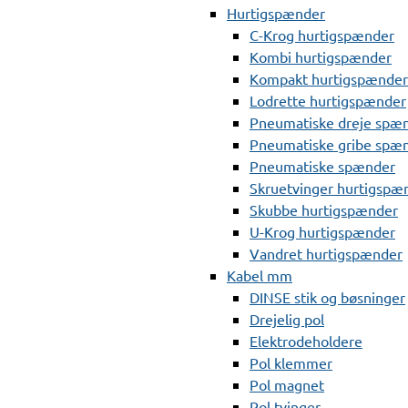
Hurtigspænder
C-Krog hurtigspænder
Kombi hurtigspænder
Kompakt hurtigspænder
Lodrette hurtigspænder
Pneumatiske dreje spæ
Pneumatiske gribe spæ
Pneumatiske spænder
Skruetvinger hurtigspæ
Skubbe hurtigspænder
U-Krog hurtigspænder
Vandret hurtigspænder
Kabel mm
DINSE stik og bøsninger
Drejelig pol
Elektrodeholdere
Pol klemmer
Pol magnet
Pol tvinger