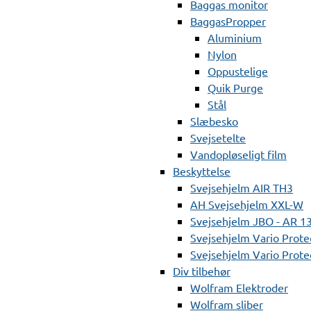
Baggas monitor
BaggasPropper
Aluminium
Nylon
Oppustelige
Quik Purge
Stål
Slæbesko
Svejsetelte
Vandopløseligt film
Beskyttelse
Svejsehjelm AIR TH3
AH Svejsehjelm XXL-W
Svejsehjelm JBO - AR 1
Svejsehjelm Vario Prote
Svejsehjelm Vario Protec
Div tilbehør
Wolfram Elektroder
Wolfram sliber