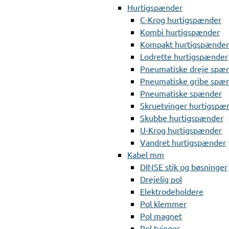
Hurtigspænder
C-Krog hurtigspænder
Kombi hurtigspænder
Kompakt hurtigspænder
Lodrette hurtigspænder
Pneumatiske dreje spæ
Pneumatiske gribe spæ
Pneumatiske spænder
Skruetvinger hurtigspæ
Skubbe hurtigspænder
U-Krog hurtigspænder
Vandret hurtigspænder
Kabel mm
DINSE stik og bøsninger
Drejelig pol
Elektrodeholdere
Pol klemmer
Pol magnet
Pol tvinger