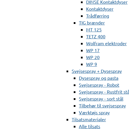
DINSE Kontaktdyser
Kontaktdyser
Trådførring
TIG brænder
MT 125
TETZ 400
Wolfram elektroder
WP 17
WP 20
WP 9
Svejsespray + Dysespray
Dysespray og pasta
Svejsespray - Robot
Svejsespray - Rustfrit stå
Svejsespray - sort stål
Tilbehør til svejsespray
Værktøjs spray
Tilsatsmaterialer
Alle tilsats