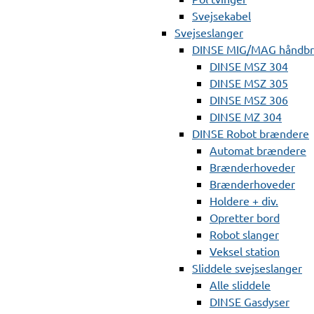
Svejsekabel
Svejseslanger
DINSE MIG/MAG håndb
DINSE MSZ 304
DINSE MSZ 305
DINSE MSZ 306
DINSE MZ 304
DINSE Robot brændere
Automat brændere
Brænderhoveder
Brænderhoveder
Holdere + div.
Opretter bord
Robot slanger
Veksel station
Sliddele svejseslanger
Alle sliddele
DINSE Gasdyser