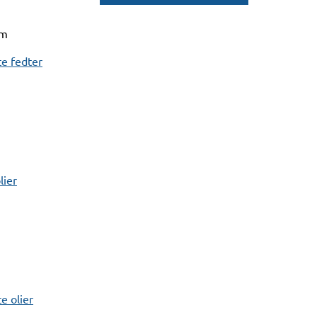
mm
e fedter
lier
 olier