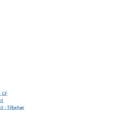
3 GF
ct
t - Tilbehør