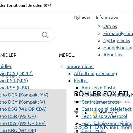
den for sit område siden 1974
Nyheder
Information
Om os
Firmaoplysni
Nyttige links
Handelsbeting
About us
EMIDLER
MERE ...
idler
Smøremidler
io KGY (DK 12)
Affedtning-rensning
Alle tilsats
io KSR (SKS)
Fedter
vio KSY (NBK)
Anti seize Pasta
BÖHLER FOX ETI,
ano DGR (Kompakt YV)
Biologisk nedbrydelige 
ano DGY (Kompakt V)
Centralsmørefedt
Varenummer:
BO FOXETI-400L450
ano DSG (W2 OP CBA)
Chassis og glidelejefedt
Skaffevare
ano DSR (W2 OP)
Fedt på spray/aerosol
ano DSY (W2 OP CBF)
Fedt til høje omdrejning
53,81
DKK
inkl. mom
ano KBG (W1 OP)
Gear - Fedt