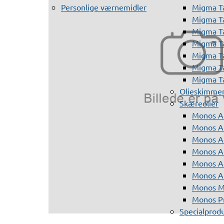
Personlige værnemidler
Migma T
Migma T
Migma T
Migma T
Migma T
Migma T
Migma T
Olieskimme
Skæreolier
Monos A
Monos At
Monos A
Monos A
Monos At
Monos A
Monos Mi
Monos Pr
Specialprod