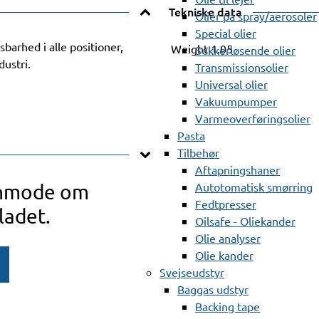
Tekniske data
Olier på spray/aerosoler
Special olier
barhed i alle positioner,
Weight
1.05
Sukkerløsende olier
dustri.
Transmissionsolier
Universal olier
Vakuumpumper
Varmeoverføringsolier
Pasta
Tilbehør
Aftapningshaner
Autotomatisk smørring
anmode om
Fedtpresser
ladet.
Oilsafe - Oliekander
Olie analyser
Olie kander
Svejseudstyr
Baggas udstyr
Backing tape