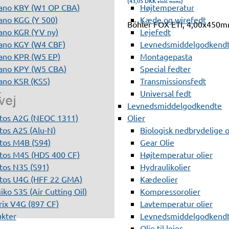
(43,05
DKK
)
ekskl. moms
ano KBY (W1 OP CBA)
Højtemperatur
ano KGG (Y 500)
Kæde og wirefedt
Böhler FOX ETI, 4,00x450
ano KGR (YV ny)
Lejefedt
ano KGY (W4 CBF)
Levnedsmiddelgodkendt
ano KPR (W5 EP)
Montagepasta
ano KPY (W5 CBA)
Special fedter
ano KSR (KSS)
Transmissionsfedt
r
Universal fedt
Levnedsmiddelgodkendte
tos A2G (NEOC 1311)
Olier
os A2S (Alu-N)
Biologisk nedbrydelige o
tos M4B (S94)
Gear Olie
tos M4S (HDS 400 CF)
Højtemperatur olier
os N3S (S91)
Hydraulikolier
tos U4G (HFF 22 GMA)
Kædeolier
ko S3S (Air Cutting Oil)
Kompressorolier
ix V4G (897 CF)
Lavtemperatur olier
ukter
Levnedsmiddelgodkendte
Olie til lejer