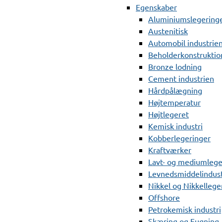
Egenskaber
Aluminiumslegering
Austenitisk
Automobil industrie
Beholderkonstruktio
Bronze lodning
Cement industrien
Hårdpålægning
Højtemperatur
Højtlegeret
Kemisk industri
Kobberlegeringer
Kraftværker
Lavt- og mediumlege
Levnedsmiddelindust
Nikkel og Nikkellege
Offshore
Petrokemisk industri
Skæring og Fugning