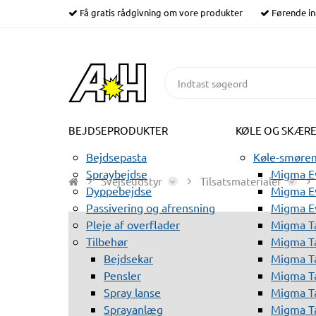
Få gratis rådgivning om vore produkter
Førende in
BEJDSEPRODUKTER
KØLE OG SKÆR
Bejdsepasta
Køle-smørem
Spraybejdse
Migma Ev
Svejseudstyr
Tilsatsmaterialer
Dyppebejdse
Migma Ev
Passivering og afrensning
Migma E
Pleje af overflader
Migma T
Tilbehør
Migma T
Bejdsekar
Migma T
Pensler
Migma T
Spray lanse
Migma T
Sprayanlæg
Migma T