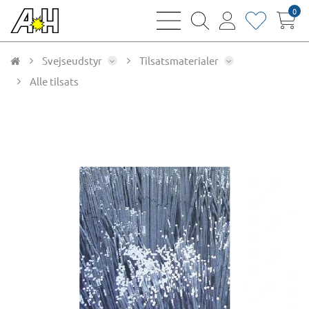
0
bars
magnifying
user
heart
sharp
glass
thin
thin
thin
thin
Svejseudstyr
Tilsatsmaterialer
Alle tilsats