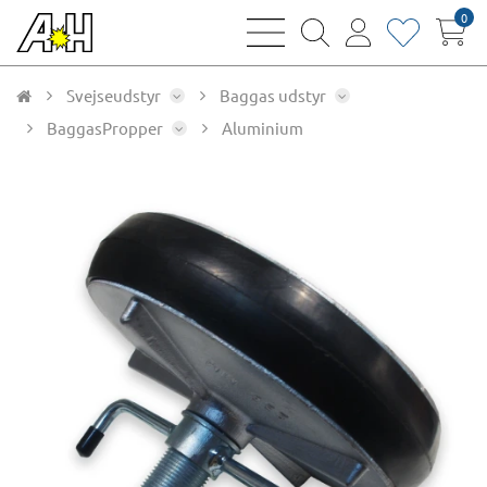
0
bars
magnifying
user
heart
sharp
glass
thin
thin
thin
thin
Svejseudstyr
Baggas udstyr
BaggasPropper
Aluminium