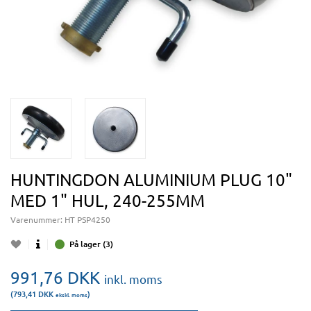
HUNTINGDON ALUMINIUM PLUG 10"
MED 1" HUL, 240-255MM
Varenummer:
HT PSP4250
På lager (3)
991,76
DKK
inkl. moms
(793,41
DKK
)
ekskl. moms