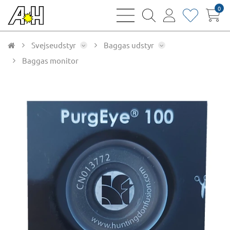
0
bars
magnifying
user
heart
sharp
glass
thin
thin
thin
thin
Svejseudstyr
Baggas udstyr
Baggas monitor