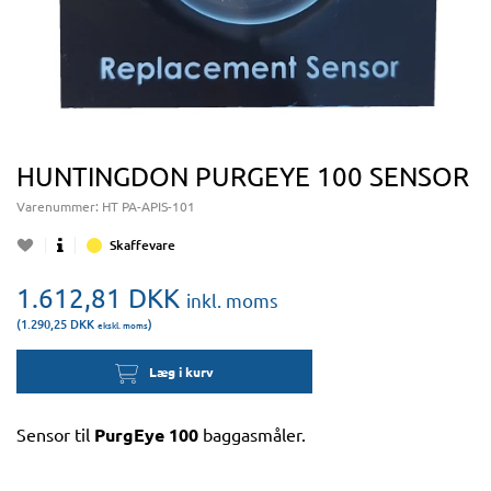
HUNTINGDON PURGEYE 100 SENSOR
Varenummer:
HT PA-APIS-101
Skaffevare
1.612,81
DKK
inkl. moms
(1.290,25
DKK
)
ekskl. moms
Læg i kurv
Sensor til
PurgEye 100
baggasmåler.