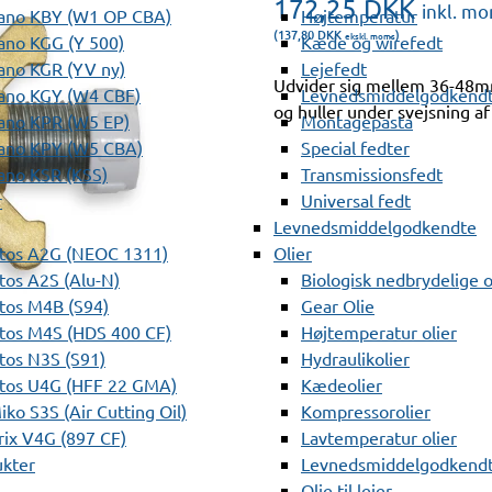
172,25
DKK
inkl. m
ano KBY (W1 OP CBA)
Højtemperatur
(137,80
DKK
)
ekskl. moms
ano KGG (Y 500)
Kæde og wirefedt
ano KGR (YV ny)
Lejefedt
Udvider sig mellem 36-48mm
ano KGY (W4 CBF)
Levnedsmiddelgodkendt
og huller under svejsning af
ano KPR (W5 EP)
Montagepasta
ano KPY (W5 CBA)
Special fedter
ano KSR (KSS)
Transmissionsfedt
r
Universal fedt
Levnedsmiddelgodkendte
tos A2G (NEOC 1311)
Olier
os A2S (Alu-N)
Biologisk nedbrydelige o
tos M4B (S94)
Gear Olie
tos M4S (HDS 400 CF)
Højtemperatur olier
os N3S (S91)
Hydraulikolier
tos U4G (HFF 22 GMA)
Kædeolier
ko S3S (Air Cutting Oil)
Kompressorolier
ix V4G (897 CF)
Lavtemperatur olier
ukter
Levnedsmiddelgodkendte
Olie til lejer