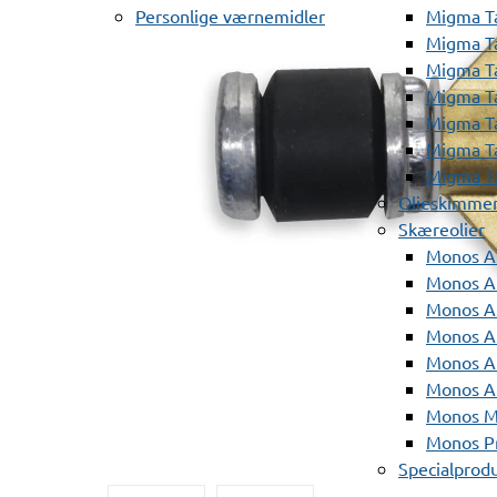
Personlige værnemidler
Migma T
Migma T
Migma T
Migma T
Migma T
Migma T
Migma T
Olieskimme
Skæreolier
Monos A
Monos At
Monos A
Monos A
Monos At
Monos A
Monos Mi
Monos Pr
Specialprod