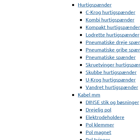
Hurtigspænder
C-Krog hurtigspænder
Kombi hurtigspænder
Kompakt hurtigspænder
Lodrette hurtigspænder
Pneumatiske dreje spæ
Pneumatiske gribe spæ
Pneumatiske spænder
Skruetvinger hurtigspæ
Skubbe hurtigspænder
U-Krog hurtigspænder
Vandret hurtigspænder
Kabel mm
DINSE stik og bøsninger
Drejelig pol
Elektrodeholdere
Pol klemmer
Pol magnet
Pol tvinger