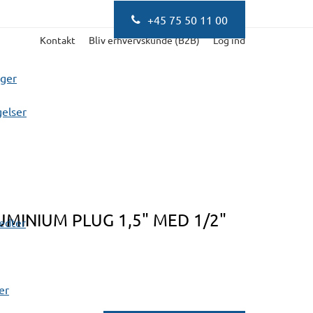
+45 75 50 11 00
Kontakt
Bliv erhvervskunde (B2B)
Log ind
nger
elser
MINIUM PLUG 1,5" MED 1/2"
fedter
er