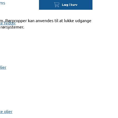
oms
Læg i kurv
. Rørpropper kan anvendes til at lukke udgange
e fedter
 rørsystemer.
lier
 olier