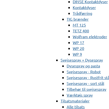
DINSE Kontaktdyser
Kontaktdyser
Trådførring
TIG brænder
MT 125
TETZ 400
Wolfram elektroder
WP 17
WP 20
WP 9
Svejsespray + Dysespray
Dysespray og pasta
Svejsespray - Robot
Svejsespray - Rustfrit stå
Svejsespray - sort stål
Tilbehør til svejsespray
Værktøjs spray
Tilsatsmaterialer
Alle tilsats