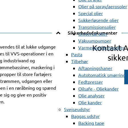
Olier på spray/aerosoler
Special olier
Sukkerløsende olier
Transmissionsolier
Sikkerhedsdokumenter
Universal olier
Vakuumpumper
Kontakt 
endes til at lukke udgange
Varmeoverføringsolier
es til VVS-operationer i en
Pasta
sikke
og industrivand og
Tilbehør
svømmebassiner, maskering i
Aftapningshaner
ropper til store fartøjers
Autotomatisk smørring
strømmen, udgangen eller
Fedtpresser
pen i en røråbning og spænd
Oilsafe - Oliekander
 sig og give en positiv
Olie analyser
en.
Olie kander
Svejseudstyr
Baggas udstyr
Backing tape