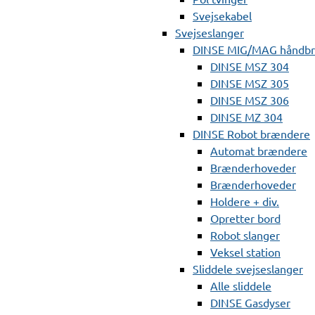
Svejsekabel
Svejseslanger
DINSE MIG/MAG håndb
DINSE MSZ 304
DINSE MSZ 305
DINSE MSZ 306
DINSE MZ 304
DINSE Robot brændere
Automat brændere
Brænderhoveder
Brænderhoveder
Holdere + div.
Opretter bord
Robot slanger
Veksel station
Sliddele svejseslanger
Alle sliddele
DINSE Gasdyser