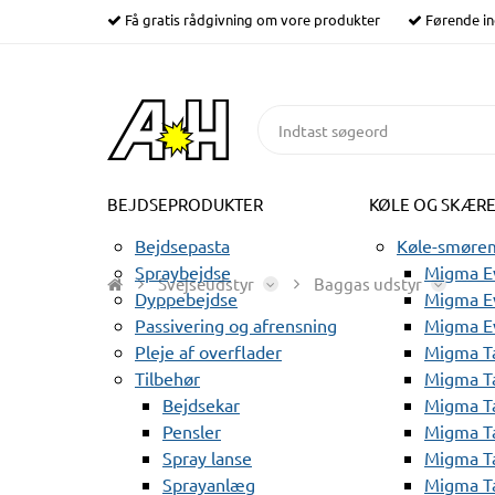
Få gratis rådgivning om vore produkter
Førende in
BEJDSEPRODUKTER
KØLE OG SKÆR
Bejdsepasta
Køle-smørem
Spraybejdse
Migma Ev
Svejseudstyr
Baggas udstyr
Dyppebejdse
Migma Ev
Passivering og afrensning
Migma E
Pleje af overflader
Migma T
Tilbehør
Migma T
Bejdsekar
Migma T
Pensler
Migma T
Spray lanse
Migma T
Sprayanlæg
Migma T