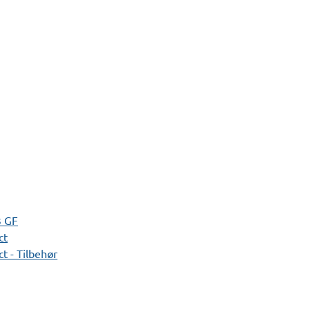
3 GF
ct
t - Tilbehør