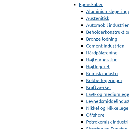
Egenskaber
Aluminiumslegering
Austenitisk
Automobil industrie
Beholderkonstruktio
Bronze lodning
Cement industrien
Hårdpålægning
Højtemperatur
Højtlegeret
Kemisk industri
Kobberlegeringer
Kraftværker
Lavt- og mediumlege
Levnedsmiddelindust
Nikkel og Nikkellege
Offshore
Petrokemisk industri
Skæring og Fugning