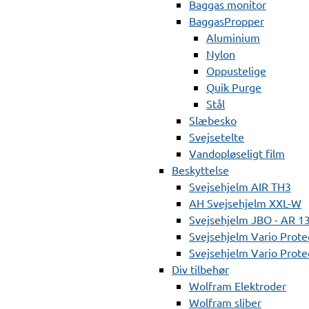
Baggas monitor
BaggasPropper
Aluminium
Nylon
Oppustelige
Quik Purge
Stål
Slæbesko
Svejsetelte
Vandopløseligt film
Beskyttelse
Svejsehjelm AIR TH3
AH Svejsehjelm XXL-W
Svejsehjelm JBO - AR 1
Svejsehjelm Vario Prote
Svejsehjelm Vario Protec
Div tilbehør
Wolfram Elektroder
Wolfram sliber