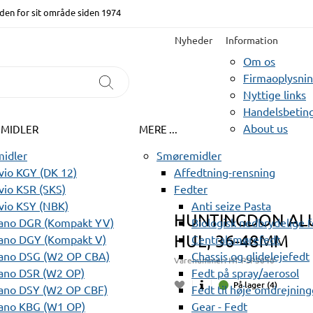
den for sit område siden 1974
Nyheder
Information
Om os
Firmaoplysni
Nyttige links
Handelsbeting
About us
EMIDLER
MERE ...
idler
Smøremidler
io KGY (DK 12)
Affedtning-rensning
io KSR (SKS)
Fedter
vio KSY (NBK)
Anti seize Pasta
HUNTINGDON ALU
ano DGR (Kompakt YV)
Biologisk nedbrydelige 
HUL, 36-48MM
ano DGY (Kompakt V)
Centralsmørefedt
ano DSG (W2 OP CBA)
Chassis og glidelejefedt
Varenummer:
HT PSP3040
ano DSR (W2 OP)
Fedt på spray/aerosol
På lager (4)
ano DSY (W2 OP CBF)
Fedt til høje omdrejning
ano KBG (W1 OP)
Gear - Fedt