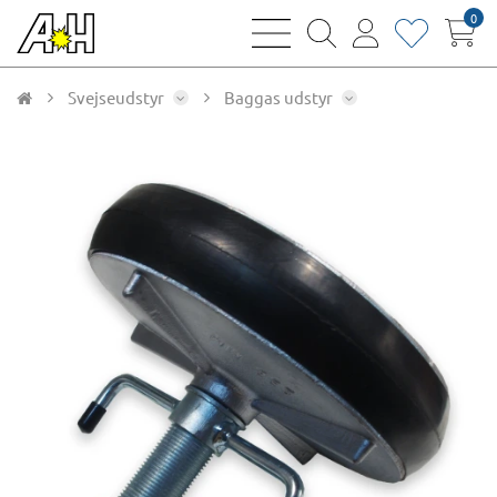
0
bars
magnifying
user
heart
sharp
glass
thin
thin
thin
thin
Svejseudstyr
Baggas udstyr