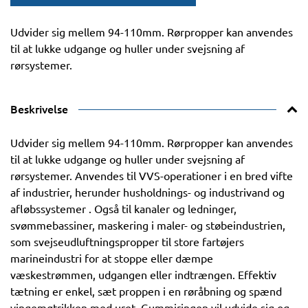
Udvider sig mellem 94-110mm. Rørpropper kan anvendes
til at lukke udgange og huller under svejsning af
rørsystemer.
Beskrivelse
Udvider sig mellem 94-110mm. Rørpropper kan anvendes
til at lukke udgange og huller under svejsning af
rørsystemer. Anvendes til VVS-operationer i en bred vifte
af industrier, herunder husholdnings- og industrivand og
afløbssystemer . Også til kanaler og ledninger,
svømmebassiner, maskering i maler- og støbeindustrien,
som svejseudluftningspropper til store fartøjers
marineindustri for at stoppe eller dæmpe
væskestrømmen, udgangen eller indtrængen. Effektiv
tætning er enkel, sæt proppen i en røråbning og spænd
vingemøtrikken med uret. Gummiringen vil udvide sig og