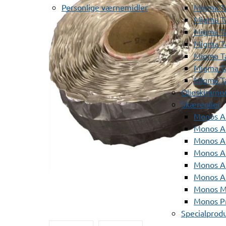
Personlige værnemidler
Migma T
Migma T
Migma T
Migma T
Migma T
Migma T
Migma T
Olieskimme
Skæreolier
Monos A
Monos At
Monos A
Monos A
Monos At
Monos A
Monos Mi
Monos Pr
Specialprod