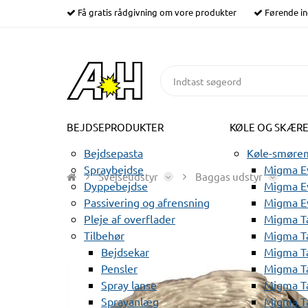
Få gratis rådgivning om vore produkter
Førende in
BEJDSEPRODUKTER
KØLE OG SKÆR
Bejdsepasta
Køle-smørem
Spraybejdse
Migma Ev
Svejseudstyr
Baggas udstyr
Dyppebejdse
Migma Ev
Passivering og afrensning
Migma E
Pleje af overflader
Migma T
Tilbehør
Migma T
Bejdsekar
Migma T
Pensler
Migma T
Spray lanse
Migma T
Sprayanlæg
Migma T