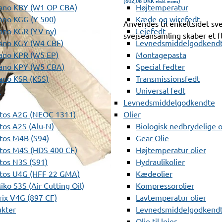
(602,08
DKK
)
ekskl. moms
ano KBY (W1 OP CBA)
Højtemperatur
ano KGG (Y 500)
Kæde og wirefedt
Anvendes til enkeltsidet sv
ano KGR (YV ny)
Lejefedt
svejseansamling skaber et fl
ano KGY (W4 CBF)
Levnedsmiddelgodkendt
ano KPR (W5 EP)
Montagepasta
ano KPY (W5 CBA)
Special fedter
ano KSR (KSS)
Transmissionsfedt
r
Universal fedt
Levnedsmiddelgodkendte
tos A2G (NEOC 1311)
Olier
os A2S (Alu-N)
Biologisk nedbrydelige o
tos M4B (S94)
Gear Olie
tos M4S (HDS 400 CF)
Højtemperatur olier
os N3S (S91)
Hydraulikolier
tos U4G (HFF 22 GMA)
Kædeolier
ko S3S (Air Cutting Oil)
Kompressorolier
ix V4G (897 CF)
Lavtemperatur olier
ukter
Levnedsmiddelgodkendte
Olie til lejer