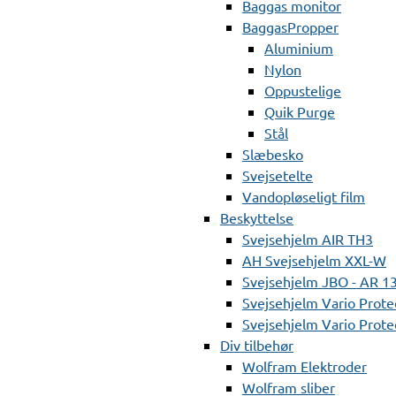
Baggas monitor
BaggasPropper
Aluminium
Nylon
Oppustelige
Quik Purge
Stål
Slæbesko
Svejsetelte
Vandopløseligt film
Beskyttelse
Svejsehjelm AIR TH3
AH Svejsehjelm XXL-W
Svejsehjelm JBO - AR 1
Svejsehjelm Vario Prote
Svejsehjelm Vario Protec
Div tilbehør
Wolfram Elektroder
Wolfram sliber