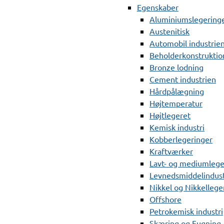
Egenskaber
Aluminiumslegering
Austenitisk
Automobil industrie
Beholderkonstruktio
Bronze lodning
Cement industrien
Hårdpålægning
Højtemperatur
Højtlegeret
Kemisk industri
Kobberlegeringer
Kraftværker
Lavt- og mediumlege
Levnedsmiddelindust
Nikkel og Nikkellege
Offshore
Petrokemisk industri
Skæring og Fugning