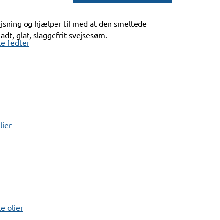
ejsning og hjælper til med at den smeltede
adt, glat, slaggefrit svejsesøm.
e fedter
lier
 olier