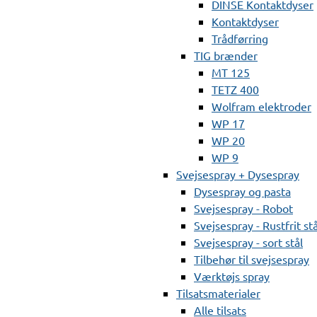
DINSE Kontaktdyser
Kontaktdyser
Trådførring
TIG brænder
MT 125
TETZ 400
Wolfram elektroder
WP 17
WP 20
WP 9
Svejsespray + Dysespray
Dysespray og pasta
Svejsespray - Robot
Svejsespray - Rustfrit stå
Svejsespray - sort stål
Tilbehør til svejsespray
Værktøjs spray
Tilsatsmaterialer
Alle tilsats