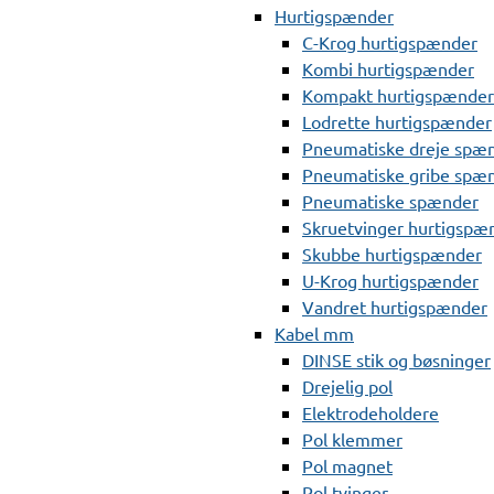
Hurtigspænder
C-Krog hurtigspænder
Kombi hurtigspænder
Kompakt hurtigspænder
Lodrette hurtigspænder
Pneumatiske dreje spæ
Pneumatiske gribe spæ
Pneumatiske spænder
Skruetvinger hurtigspæ
Skubbe hurtigspænder
U-Krog hurtigspænder
Vandret hurtigspænder
Kabel mm
DINSE stik og bøsninger
Drejelig pol
Elektrodeholdere
Pol klemmer
Pol magnet
Pol tvinger