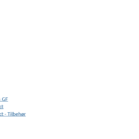
3 GF
ct
t - Tilbehør