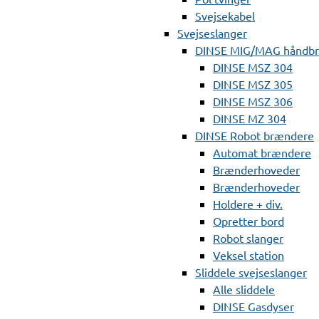
Svejsekabel
Svejseslanger
DINSE MIG/MAG håndb
DINSE MSZ 304
DINSE MSZ 305
DINSE MSZ 306
DINSE MZ 304
DINSE Robot brændere
Automat brændere
Brænderhoveder
Brænderhoveder
Holdere + div.
Opretter bord
Robot slanger
Veksel station
Sliddele svejseslanger
Alle sliddele
DINSE Gasdyser