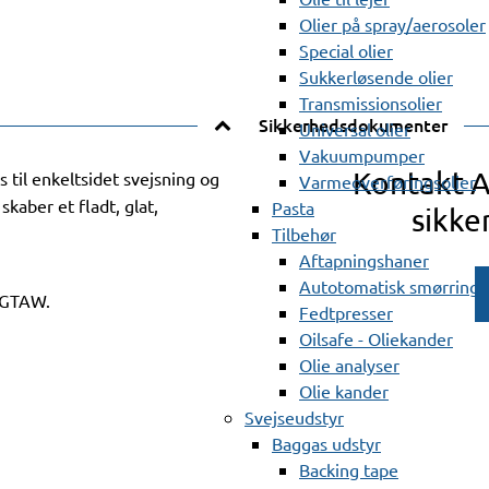
Olier på spray/aerosoler
Special olier
Sukkerløsende olier
Transmissionsolier
Sikkerhedsdokumenter
Universal olier
Vakuumpumper
Kontakt 
til enkeltsidet svejsning og
Varmeoverføringsolier
kaber et fladt, glat,
Pasta
sikke
Tilbehør
Aftapningshaner
Autotomatisk smørring
G/GTAW.
Fedtpresser
Oilsafe - Oliekander
Olie analyser
Olie kander
Svejseudstyr
Baggas udstyr
Backing tape