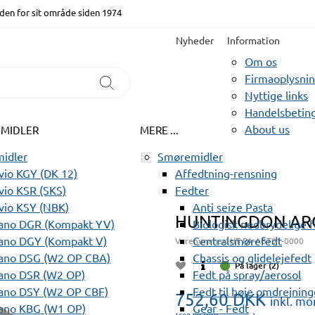
den for sit område siden 1974
Nyheder
Information
Om os
Firmaoplysni
Nyttige links
Handelsbeting
About us
EMIDLER
MERE ...
idler
Smøremidler
io KGY (DK 12)
Affedtning-rensning
io KSR (SKS)
Fedter
vio KSY (NBK)
Anti seize Pasta
HUNTINGDON ARG
ano DGR (Kompakt YV)
Biologisk nedbrydelige 
ano DGY (Kompakt V)
Centralsmørefedt
Varenummer:
HT PA-ABT01-0000
ano DSG (W2 OP CBA)
Chassis og glidelejefedt
På lager (2)
ano DSR (W2 OP)
Fedt på spray/aerosol
ano DSY (W2 OP CBF)
Fedt til høje omdrejning
752,60
DKK
inkl. m
ano KBG (W1 OP)
Gear - Fedt