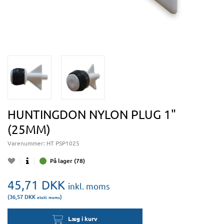
HUNTINGDON NYLON PLUG 1"
(25MM)
Varenummer:
HT PSP1025
På lager (78)
45,71
DKK
inkl. moms
(36,57
DKK
)
ekskl. moms
Læg i kurv