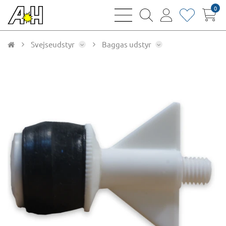
0
bars
magnifying
user
heart
sharp
glass
thin
thin
thin
thin
Svejseudstyr
Baggas udstyr