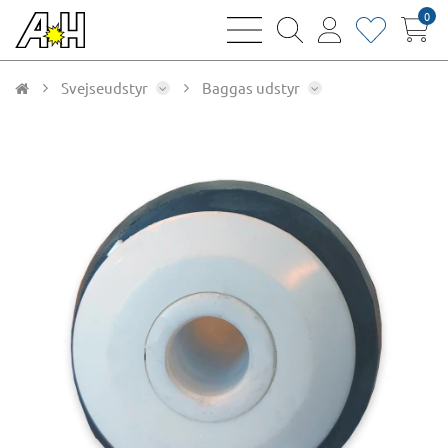
0
bars
magnifying
user
heart
sharp
glass
thin
thin
thin
thin
Svejseudstyr
Baggas udstyr