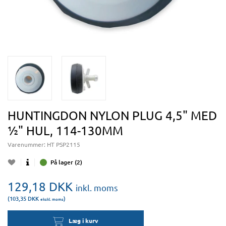
HUNTINGDON NYLON PLUG 4,5" MED
½" HUL, 114-130MM
Varenummer:
HT PSP2115
På lager (2)
129,18
DKK
inkl. moms
(103,35
DKK
)
ekskl. moms
Læg i kurv