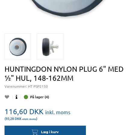
HUNTINGDON NYLON PLUG 6" MED
½" HUL, 148-162MM
Varenummer:
HT PSP2150
På lager (4)
116,60
DKK
inkl. moms
(93,28
DKK
)
ekskl. moms
Læg i kurv