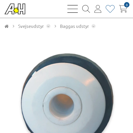
0
bars
magnifying
user
heart
sharp
glass
thin
thin
thin
thin
Svejseudstyr
Baggas udstyr