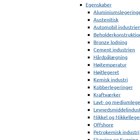
Egenskaber
Aluminiumslegering
Austenitisk
Automobil industrie
Beholderkonstruktio
Bronze lodning
Cement industrien
Hårdpålægning
Højtemperatur
Højtlegeret
Kemisk industri
Kobberlegeringer
Kraftværker
Lavt- og mediumlege
Levnedsmiddelindust
Nikkel og Nikkellege
Offshore
Petrokemisk industri
Skæring og Fugning