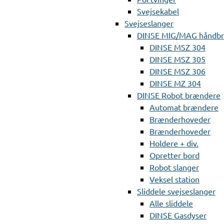
Svejsekabel
Svejseslanger
DINSE MIG/MAG håndb
DINSE MSZ 304
DINSE MSZ 305
DINSE MSZ 306
DINSE MZ 304
DINSE Robot brændere
Automat brændere
Brænderhoveder
Brænderhoveder
Holdere + div.
Opretter bord
Robot slanger
Veksel station
Sliddele svejseslanger
Alle sliddele
DINSE Gasdyser