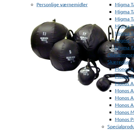
Personlige værnemidler
Migma T
Migma T
Migma T
Migma T
Migma T
Migma T
Migma T
Olieskimme
Skæreolier
Monos A
Monos At
Monos A
Monos A
Monos At
Monos A
Monos Mi
Monos Pr
Specialprod