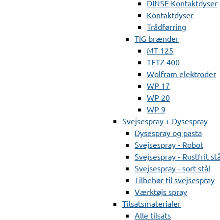
DINSE Kontaktdyser
Kontaktdyser
Trådførring
TIG brænder
MT 125
TETZ 400
Wolfram elektroder
WP 17
WP 20
WP 9
Svejsespray + Dysespray
Dysespray og pasta
Svejsespray - Robot
Svejsespray - Rustfrit stå
Svejsespray - sort stål
Tilbehør til svejsespray
Værktøjs spray
Tilsatsmaterialer
Alle tilsats