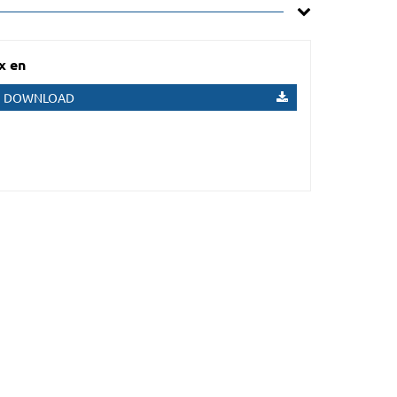
x en
DOWNLOAD