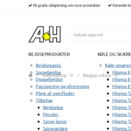
Få gratis rådgivning om vore produkter
Førende in
BEJDSEPRODUKTER
KØLE OG SKÆR
Bejdsepasta
Køle-smørem
Spraybejdse
Migma Ev
Svejseudstyr
Baggas udstyr
Dyppebejdse
Migma Ev
Passivering og afrensning
Migma E
Pleje af overflader
Migma T
Tilbehør
Migma T
Bejdsekar
Migma T
Pensler
Migma T
Spray lanse
Migma T
Sprayanlæg
Migma T