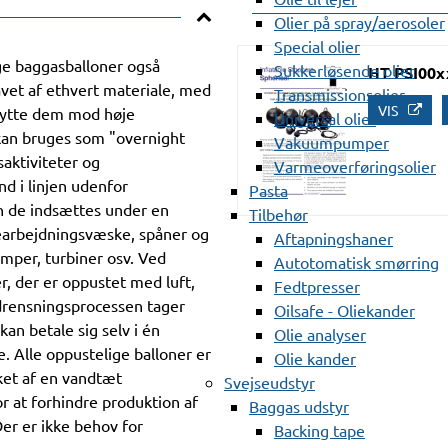
Olier på spray/aerosoler
Special olier
ge baggasballoner også
Sukkerløsende olier
HT PSI00x
lavet af ethvert materiale, med
Transmissionsolier
VIS
skytte dem mod høje
Universal olier
kan bruges som "overnight
Vakuumpumper
saktiviteter og
Varmeoverføringsolier
d i linjen udenfor
Pasta
an de indsættes under en
Tilbehør
 bearbejdningsvæske, spåner og
Aftapningshaner
umper, turbiner osv. Ved
Autotomatisk smørring
r, der er oppustet med luft,
Fedtpresser
drensningsprocessen tager
Oilsafe - Oliekander
an betale sig selv i én
Olie analyser
e. Alle oppustelige balloner er
Olie kander
ket af en vandtæt
Svejseudstyr
or at forhindre produktion af
Baggas udstyr
 Der er ikke behov for
Backing tape