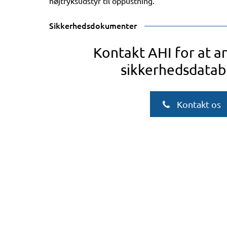
højtryksudstyr til oppustning.
Sikkerhedsdokumenter
Kontakt AHI for at 
sikkerhedsdatab
Kontakt os