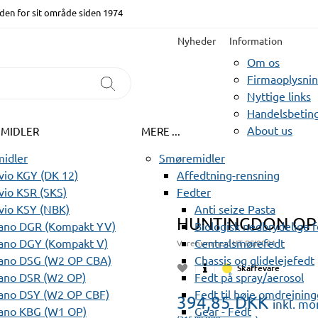
den for sit område siden 1974
Nyheder
Information
Om os
Firmaoplysni
Nyttige links
Handelsbeting
About us
EMIDLER
MERE ...
idler
Smøremidler
io KGY (DK 12)
Affedtning-rensning
io KSR (SKS)
Fedter
vio KSY (NBK)
Anti seize Pasta
HUNTINGDON OPP
ano DGR (Kompakt YV)
Biologisk nedbrydelige 
ano DGY (Kompakt V)
Centralsmørefedt
Varenummer:
HT PSI0001
ano DSG (W2 OP CBA)
Chassis og glidelejefedt
Skaffevare
ano DSR (W2 OP)
Fedt på spray/aerosol
ano DSY (W2 OP CBF)
Fedt til høje omdrejning
394,85
DKK
inkl. m
ano KBG (W1 OP)
Gear - Fedt