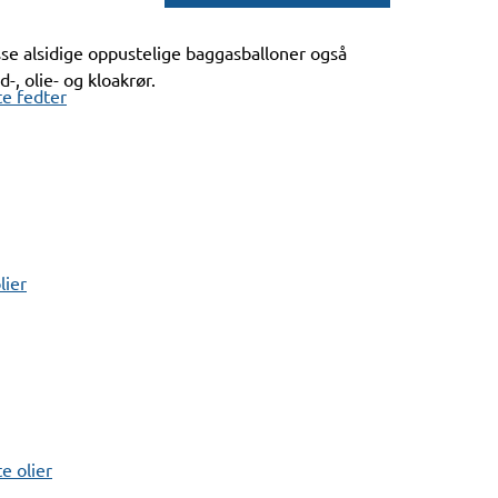
se alsidige oppustelige baggasballoner også
d-, olie- og kloakrør.
e fedter
lier
 olier