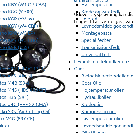
(315,88
DKK
)
ekskl. moms
ano KBY (W1 OP CBA)
Højtemperatur
ano KGG (Y 500)
Kæde og wirefedt
Udover trykprøvning kan dis
ano KGR (YV ny)
Lejefedt
bruges til at tætne gas-, van
ano KGY (W4 CBF)
Levnedsmiddelgodkendt
ano KPR (W5 EP)
Montagepasta
ano KPY (W5 CBA)
Special fedter
ano KSR (KSS)
Transmissionsfedt
r
Universal fedt
Levnedsmiddelgodkendte
tos A2G (NEOC 1311)
Olier
os A2S (Alu-N)
Biologisk nedbrydelige o
tos M4B (S94)
Gear Olie
tos M4S (HDS 400 CF)
Højtemperatur olier
os N3S (S91)
Hydraulikolier
tos U4G (HFF 22 GMA)
Kædeolier
ko S3S (Air Cutting Oil)
Kompressorolier
ix V4G (897 CF)
Lavtemperatur olier
ukter
Levnedsmiddelgodkendte
Olie til lejer