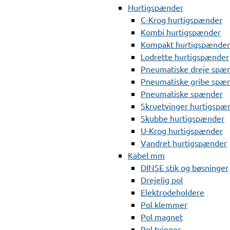
Hurtigspænder
C-Krog hurtigspænder
Kombi hurtigspænder
Kompakt hurtigspænder
Lodrette hurtigspænder
Pneumatiske dreje spæ
Pneumatiske gribe spæ
Pneumatiske spænder
Skruetvinger hurtigspæ
Skubbe hurtigspænder
U-Krog hurtigspænder
Vandret hurtigspænder
Kabel mm
DINSE stik og bøsninger
Drejelig pol
Elektrodeholdere
Pol klemmer
Pol magnet
Pol tvinger