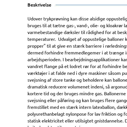
Beskrivelse
Udover trykprøvning kan disse alsidige oppusteli
bruges til at tætne gas-, vand-, olie- og kloakrør 
varmebestandige dæksler til rådighed for at be
temperaturer. Udvalget af oppustelige balloner 
propper" til at give en stærk barriere i rørledning
dermed forhindre fremmedlegemer i at trænge in
arbejdsperioden. I bearbejdningsapplikationer k
vandret flange på et lodret rør for at forhindre
værktøjer i at falde ned i dyre maskiner såsom p
svejsning af store tanke og beholdere kan ballone
dramatisk reducere volumenet indeni, så argonu
kortere tid og der bruges mindre gas. Ballonerne k
svejsning eller påføring og kan bruges flere gang
fremstillet med en stærk intern latexballon, dæk
polyurethanbelagt nylonpose for lav friktion og f
statisk elektricitet eller utilsigtet gnistdannelse.