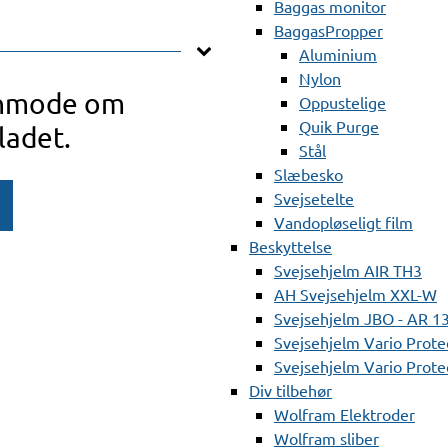
Baggas monitor
BaggasPropper
Aluminium
Nylon
anmode om
Oppustelige
Quik Purge
ladet.
Stål
Slæbesko
Svejsetelte
Vandopløseligt film
Beskyttelse
Svejsehjelm AIR TH3
AH Svejsehjelm XXL-W
Svejsehjelm JBO - AR 1
Svejsehjelm Vario Prote
Svejsehjelm Vario Protec
Div tilbehør
Wolfram Elektroder
Wolfram sliber