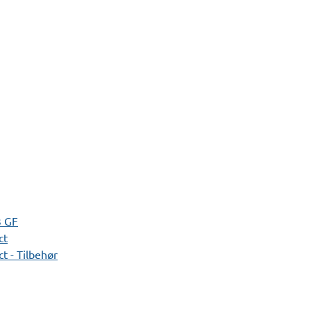
3 GF
ct
t - Tilbehør