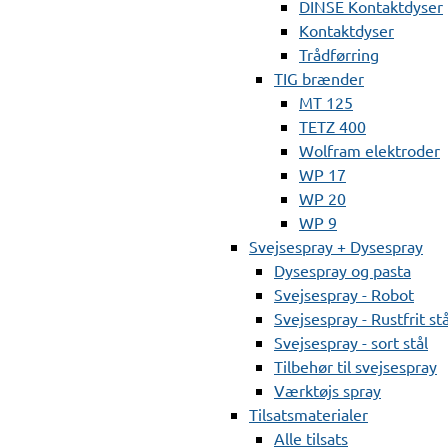
DINSE Kontaktdyser
Kontaktdyser
Trådførring
TIG brænder
MT 125
TETZ 400
Wolfram elektroder
WP 17
WP 20
WP 9
Svejsespray + Dysespray
Dysespray og pasta
Svejsespray - Robot
Svejsespray - Rustfrit stå
Svejsespray - sort stål
Tilbehør til svejsespray
Værktøjs spray
Tilsatsmaterialer
Alle tilsats