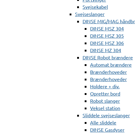
Svejsekabel
Svejseslanger
DINSE MIG/MAG håndb
DINSE MSZ 304
DINSE MSZ 305
DINSE MSZ 306
DINSE MZ 304
DINSE Robot brændere
Automat brændere
Brænderhoveder
Brænderhoveder
Holdere + div.
Opretter bord
Robot slanger
Veksel station
Sliddele svejseslanger
Alle sliddele
DINSE Gasdyser