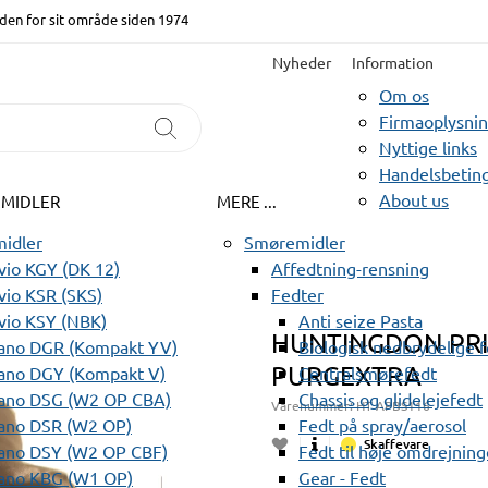
den for sit område siden 1974
Nyheder
Information
Om os
Firmaoplysni
Nyttige links
Handelsbeting
About us
EMIDLER
MERE ...
idler
Smøremidler
io KGY (DK 12)
Affedtning-rensning
io KSR (SKS)
Fedter
vio KSY (NBK)
Anti seize Pasta
HUNTINGDON PRI
ano DGR (Kompakt YV)
Biologisk nedbrydelige 
PURGEXTRA
ano DGY (Kompakt V)
Centralsmørefedt
ano DSG (W2 OP CBA)
Chassis og glidelejefedt
Varenummer:
HT APBS116
ano DSR (W2 OP)
Fedt på spray/aerosol
Skaffevare
ano DSY (W2 OP CBF)
Fedt til høje omdrejning
ano KBG (W1 OP)
Gear - Fedt