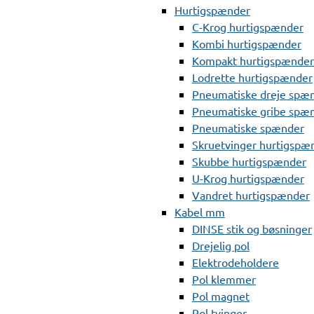
Hurtigspænder
C-Krog hurtigspænder
Kombi hurtigspænder
Kompakt hurtigspænder
Lodrette hurtigspænder
Pneumatiske dreje spæ
Pneumatiske gribe spæ
Pneumatiske spænder
Skruetvinger hurtigspæ
Skubbe hurtigspænder
U-Krog hurtigspænder
Vandret hurtigspænder
Kabel mm
DINSE stik og bøsninger
Drejelig pol
Elektrodeholdere
Pol klemmer
Pol magnet
Pol tvinger