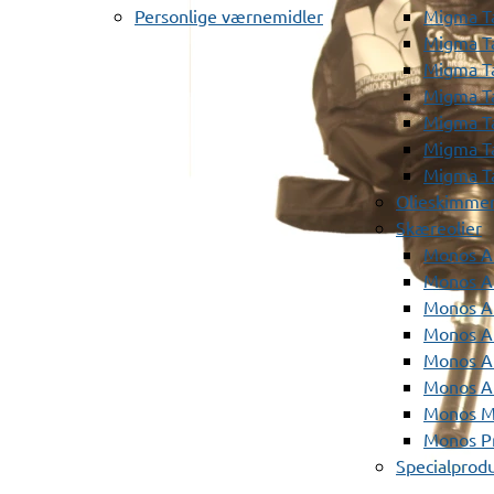
Personlige værnemidler
Migma T
Migma T
Migma T
Migma T
Migma T
Migma T
Migma T
Olieskimme
Skæreolier
Monos A
Monos At
Monos A
Monos A
Monos At
Monos A
Monos Mi
Monos Pr
Specialprod