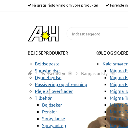
Få gratis rådgivning om vore produkter
Førende in
BEJDSEPRODUKTER
KØLE OG SKÆR
Bejdsepasta
Køle-smørem
Spraybejdse
Migma Ev
Svejseudstyr
Baggas udstyr
Dyppebejdse
Migma Ev
Passivering og afrensning
Migma E
Pleje af overflader
Migma T
Tilbehør
Migma T
Bejdsekar
Migma T
Pensler
Migma T
Spray lanse
Migma T
Sprayanlæg
Migma T