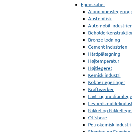
Egenskaber
Aluminiumslegering
Austenitisk
Automobil industrie
Beholderkonstruktio
Bronze lodning
Cement industrien
Hårdpålægning
Højtemperatur
Højtlegeret
Kemisk industri
Kobberlegeringer
Kraftværker
Lavt- og mediumlege
Levnedsmiddelindust
Nikkel og Nikkellege
Offshore
Petrokemisk industri
Skæring og Fugning