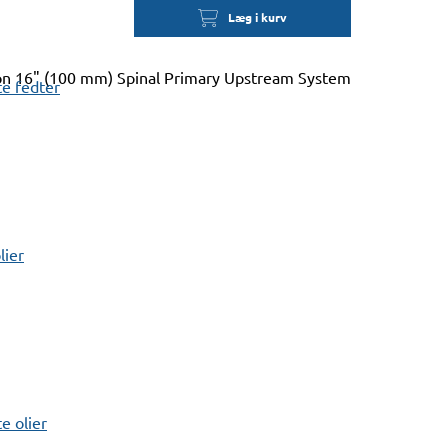
Læg i kurv
 16" (100 mm) Spinal Primary Upstream System
e fedter
lier
 olier