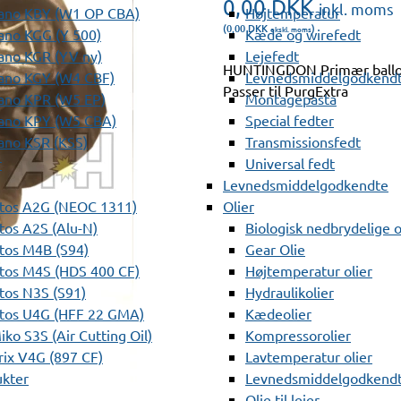
0,00
DKK
inkl. moms
ano KBY (W1 OP CBA)
Højtemperatur
(0,00
DKK
)
ekskl. moms
ano KGG (Y 500)
Kæde og wirefedt
ano KGR (YV ny)
Lejefedt
HUNTINGDON Primær ballon
ano KGY (W4 CBF)
Levnedsmiddelgodkendt
Passer til PurgExtra
ano KPR (W5 EP)
Montagepasta
ano KPY (W5 CBA)
Special fedter
ano KSR (KSS)
Transmissionsfedt
r
Universal fedt
Levnedsmiddelgodkendte
tos A2G (NEOC 1311)
Olier
os A2S (Alu-N)
Biologisk nedbrydelige o
tos M4B (S94)
Gear Olie
tos M4S (HDS 400 CF)
Højtemperatur olier
os N3S (S91)
Hydraulikolier
tos U4G (HFF 22 GMA)
Kædeolier
ko S3S (Air Cutting Oil)
Kompressorolier
ix V4G (897 CF)
Lavtemperatur olier
ukter
Levnedsmiddelgodkendte
Olie til lejer