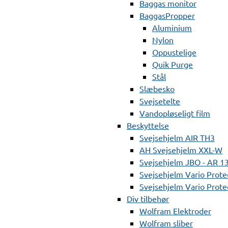
Baggas monitor
BaggasPropper
Aluminium
Nylon
Oppustelige
Quik Purge
Stål
Slæbesko
Svejsetelte
Vandopløseligt film
Beskyttelse
Svejsehjelm AIR TH3
AH Svejsehjelm XXL-W
Svejsehjelm JBO - AR 1
Svejsehjelm Vario Prote
Svejsehjelm Vario Protec
Div tilbehør
Wolfram Elektroder
Wolfram sliber