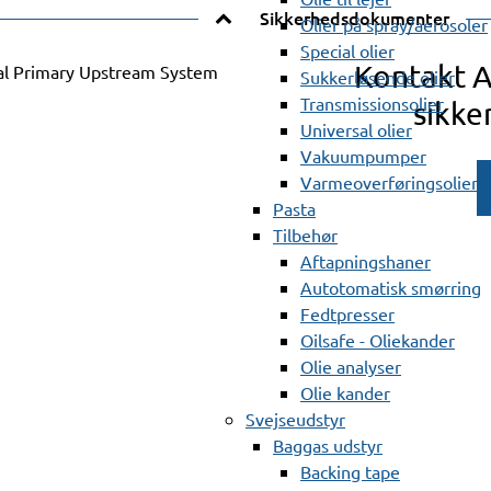
Sikkerhedsdokumenter
Olier på spray/aerosoler
Special olier
Kontakt 
l Primary Upstream System
Sukkerløsende olier
Transmissionsolier
sikke
Universal olier
Vakuumpumper
Varmeoverføringsolier
Pasta
Tilbehør
Aftapningshaner
Autotomatisk smørring
Fedtpresser
Oilsafe - Oliekander
Olie analyser
Olie kander
Svejseudstyr
Baggas udstyr
Backing tape