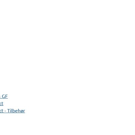
3 GF
ct
t - Tilbehør