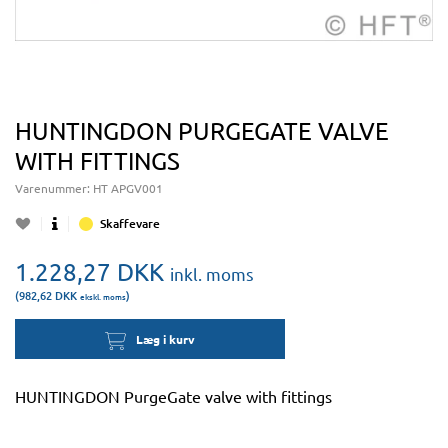
HUNTINGDON PURGEGATE VALVE
WITH FITTINGS
Varenummer:
HT APGV001
Skaffevare
1.228,27
DKK
inkl. moms
(982,62
DKK
)
ekskl. moms
Læg i kurv
HUNTINGDON PurgeGate valve with fittings