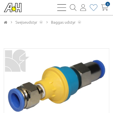
0
bars
magnifying
user
heart
sharp
glass
thin
thin
thin
thin
Svejseudstyr
Baggas udstyr