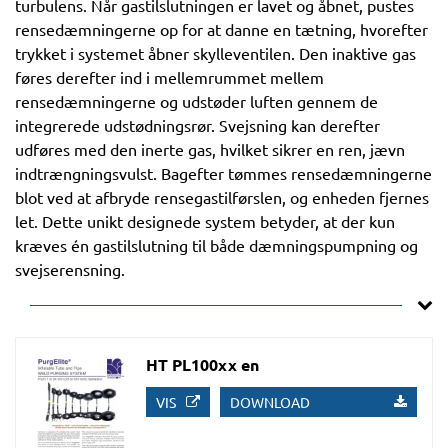
turbulens. Når gastilslutningen er lavet og åbnet, pustes
rensedæmningerne op for at danne en tætning, hvorefter
trykket i systemet åbner skylleventilen. Den inaktive gas
føres derefter ind i mellemrummet mellem
rensedæmningerne og udstøder luften gennem de
integrerede udstødningsrør. Svejsning kan derefter
udføres med den inerte gas, hvilket sikrer en ren, jævn
indtrængningsvulst. Bagefter tømmes rensedæmningerne
blot ved at afbryde rensegastilførslen, og enheden fjernes
let. Dette unikt designede system betyder, at der kun
kræves én gastilslutning til både dæmningspumpning og
svejserensning.
HT PL100xx en
VIS
DOWNLOAD