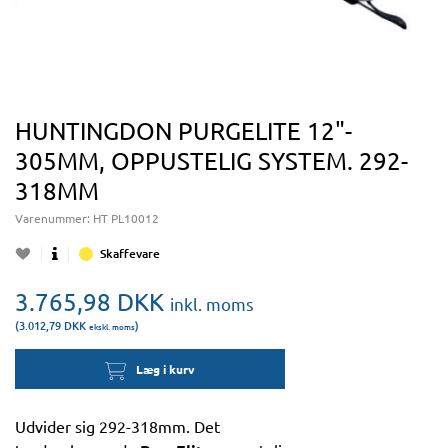
HUNTINGDON PURGELITE 12"-
305MM, OPPUSTELIG SYSTEM. 292-
318MM
Varenummer:
HT PL10012
Skaffevare
3.765,98
DKK
inkl. moms
(3.012,79
DKK
)
ekskl. moms
Læg i kurv
Udvider sig 292-318mm. Det