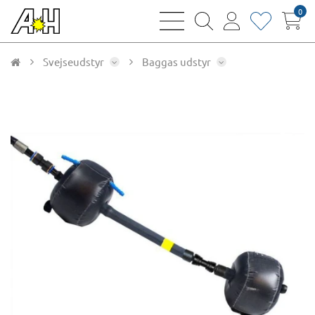
0
bars
magnifying
user
heart
sharp
glass
thin
thin
thin
thin
Svejseudstyr
Baggas udstyr