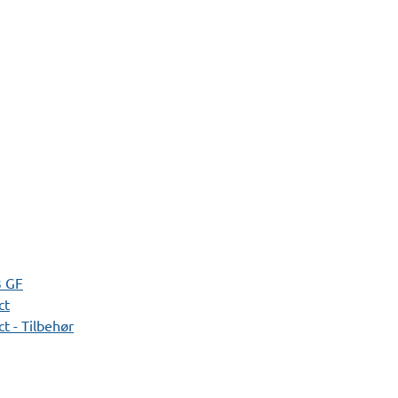
3 GF
ct
t - Tilbehør