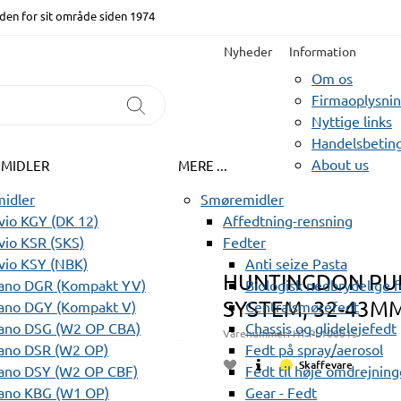
den for sit område siden 1974
Nyheder
Information
Om os
Firmaoplysni
Nyttige links
Handelsbeting
About us
EMIDLER
MERE ...
idler
Smøremidler
io KGY (DK 12)
Affedtning-rensning
io KSR (SKS)
Fedter
vio KSY (NBK)
Anti seize Pasta
HUNTINGDON PUR
ano DGR (Kompakt YV)
Biologisk nedbrydelige 
SYSTEM, 32-43M
ano DGY (Kompakt V)
Centralsmørefedt
ano DSG (W2 OP CBA)
Chassis og glidelejefedt
Varenummer:
HT PL100015
ano DSR (W2 OP)
Fedt på spray/aerosol
Skaffevare
ano DSY (W2 OP CBF)
Fedt til høje omdrejning
ano KBG (W1 OP)
Gear - Fedt