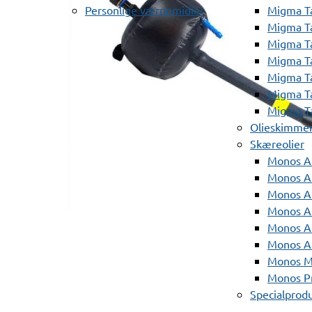
Personlige værnemidler
Migma T
Migma T
Migma T
Migma T
Migma T
Migma T
Migma T
Olieskimme
Skæreolier
Monos A
Monos At
Monos A
Monos A
Monos At
Monos A
Monos Mi
Monos Pr
Specialprod