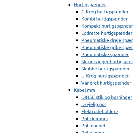
Hurtigspænder
C-Krog hurtigspænder
Kombi hurtigspænder
Kompakt hurtigspænder
Lodrette hurtigspænder
Pneumatiske dreje spæ
Pneumatiske gribe spæ
Pneumatiske spænder
Skruetvinger hurtigspæ
Skubbe hurtigspænder
U-Krog hurtigspænder
Vandret hurtigspænder
Kabel mm
DINSE stik og bøsninger
Drejelig pol
Elektrodeholdere
Pol klemmer
Pol magnet
Pol tvinger