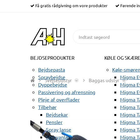
Få gratis rådgivning om vore produkter
Førende in
BEJDSEPRODUKTER
KØLE OG SKÆR
Bejdsepasta
Køle-smørem
Spraybejdse
Migma Ev
Svejseudstyr
Baggas udstyr
Dyppebejdse
Migma Ev
Passivering og afrensning
Migma E
Pleje af overflader
Migma T
Tilbehør
Migma T
Bejdsekar
Migma T
Pensler
Migma T
Spray lanse
Migma T
Sprayanlæg
Migma T