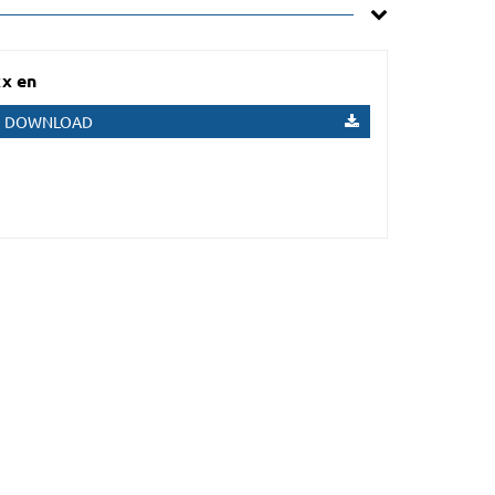
x en
DOWNLOAD