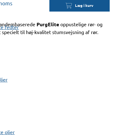
 moms
Læg i kurv
 tandembaserede
PurgElite
oppustelige rør- og
e fedter
pecielt til høj-kvalitet stumsvejsning af rør.
lier
 olier