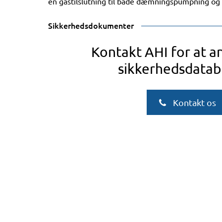
én gastilslutning til både dæmningspumpning og 
Sikkerhedsdokumenter
Kontakt AHI for at 
sikkerhedsdatab
Kontakt os