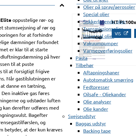
Olier på spray/aerosoler
Special olier
Elite
oppustelige rør- og
Sukkerløsende olier
HT PL100x
tet stumsvejsning af rør og
Transmissionsolier
VIS
boringen for at forhindre
Universal olier
telige dæmninger forbundet
Vakuumpumper
t er klar til at starte
Varmeoverføringsolier
udluftningsdæmning på hver
Pasta
sen til at puste
Tilbehør
il at forsigtigt frigive
Aftapningshaner
. Når gastilslutningen er
Autotomatisk smørring
 at danne en tætning,
Fedtpresser
. Den inaktive gas føres
Oilsafe - Oliekander
ingerne og udstøder luften
Olie analyser
g kan derefter udføres med
Olie kander
ængningsvulst. Bagefter
Svejseudstyr
nsegastilførslen, og
Baggas udstyr
em betyder, at der kun kræves
Backing tape