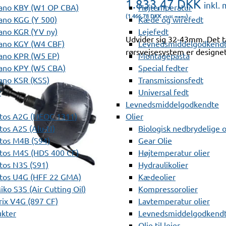
1.833,47
DKK
inkl.
ano KBY (W1 OP CBA)
Højtemperatur
(1.466,78
DKK
)
ekskl. moms
ano KGG (Y 500)
Kæde og wirefedt
ano KGR (YV ny)
Lejefedt
Udvider sig 32-43mm. Det
ano KGY (W4 CBF)
Levnedsmiddelgodkendt
rørsvejsesystem er designet s
ano KPR (W5 EP)
Montagepasta
ano KPY (W5 CBA)
Special fedter
ano KSR (KSS)
Transmissionsfedt
r
Universal fedt
Levnedsmiddelgodkendte
tos A2G (NEOC 1311)
Olier
os A2S (Alu-N)
Biologisk nedbrydelige o
tos M4B (S94)
Gear Olie
tos M4S (HDS 400 CF)
Højtemperatur olier
os N3S (S91)
Hydraulikolier
tos U4G (HFF 22 GMA)
Kædeolier
ko S3S (Air Cutting Oil)
Kompressorolier
ix V4G (897 CF)
Lavtemperatur olier
ukter
Levnedsmiddelgodkendte
Olie til lejer