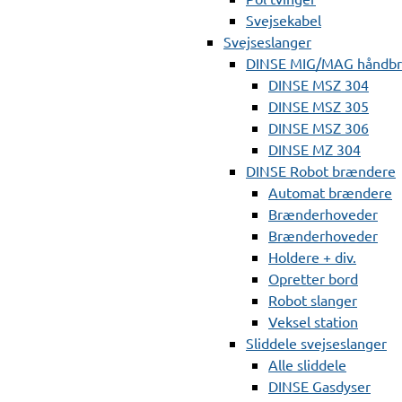
Svejsekabel
Svejseslanger
DINSE MIG/MAG håndb
DINSE MSZ 304
DINSE MSZ 305
DINSE MSZ 306
DINSE MZ 304
DINSE Robot brændere
Automat brændere
Brænderhoveder
Brænderhoveder
Holdere + div.
Opretter bord
Robot slanger
Veksel station
Sliddele svejseslanger
Alle sliddele
DINSE Gasdyser