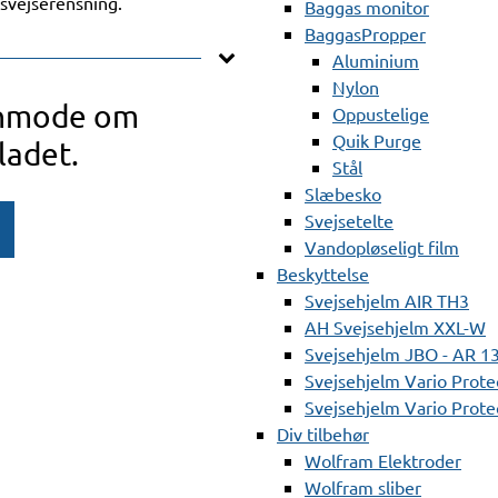
svejserensning.
Baggas monitor
BaggasPropper
Aluminium
Nylon
anmode om
Oppustelige
Quik Purge
ladet.
Stål
Slæbesko
Svejsetelte
Vandopløseligt film
Beskyttelse
Svejsehjelm AIR TH3
AH Svejsehjelm XXL-W
Svejsehjelm JBO - AR 1
Svejsehjelm Vario Prote
Svejsehjelm Vario Protec
Div tilbehør
Wolfram Elektroder
Wolfram sliber