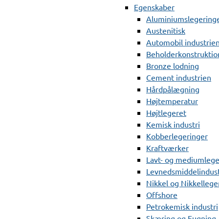
Egenskaber
Aluminiumslegering
Austenitisk
Automobil industrie
Beholderkonstruktio
Bronze lodning
Cement industrien
Hårdpålægning
Højtemperatur
Højtlegeret
Kemisk industri
Kobberlegeringer
Kraftværker
Lavt- og mediumlege
Levnedsmiddelindust
Nikkel og Nikkellege
Offshore
Petrokemisk industri
Skæring og Fugning