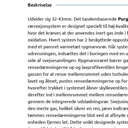
Beskrivelse
Udvider sig 32-43mm. Det tandembaserede
Purg
rørsvejsesystem er designet specielt til høj-kvali
hvor det kræves at der anvendes inert gas inde i 
oxidation. Hvert system har 2 beskyttede oppus
med et pansret varmetæt rygmarvsrør. Når systeme
udrensningen, indsættes det i boringen med en 
side af svejsesamlingen. Rygmarvsrøret bærer gas
rensedæmningerne op og lavprofilventilen bruges t
gassen for at rense mellemrummet uden turbulens
lavet og åbnet, pustes rensedæmningerne op for
hvorefter trykket i systemet åbner skylleventilen
derefter ind i mellemrummet mellem rensedæmn
gennem de integrerede udstødningsrør. Svejsnin
den inerte gas, hvilket sikrer en ren, jævn indtr
tømmes rensedæmningerne blot ved at afbryde re
enheden fjernes let. Dette unikt designede syst