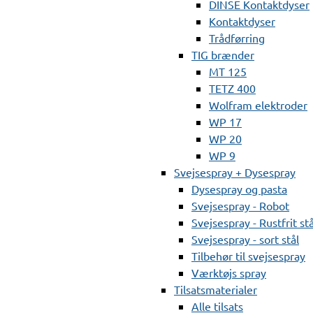
DINSE Kontaktdyser
Kontaktdyser
Trådførring
TIG brænder
MT 125
TETZ 400
Wolfram elektroder
WP 17
WP 20
WP 9
Svejsespray + Dysespray
Dysespray og pasta
Svejsespray - Robot
Svejsespray - Rustfrit stå
Svejsespray - sort stål
Tilbehør til svejsespray
Værktøjs spray
Tilsatsmaterialer
Alle tilsats