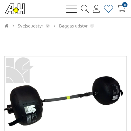
0
bars
magnifying
user
heart
sharp
glass
thin
thin
thin
thin
Svejseudstyr
Baggas udstyr