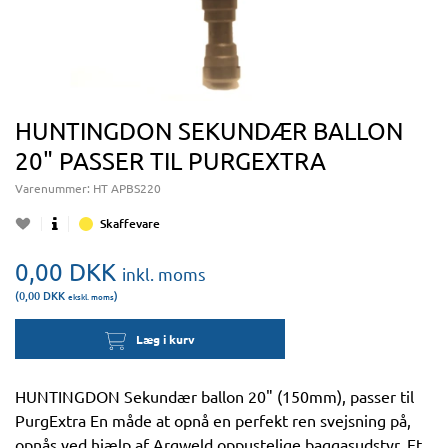
HUNTINGDON SEKUNDÆR BALLON
20" PASSER TIL PURGEXTRA
Varenummer:
HT APBS220
Skaffevare
0,00
DKK
inkl. moms
(0,00
DKK
)
ekskl. moms
Læg i kurv
HUNTINGDON Sekundær ballon 20" (150mm), passer til
PurgExtra En måde at opnå en perfekt ren svejsning på,
opnås ved hjælp af Argweld oppustelige baggasudstyr. Et