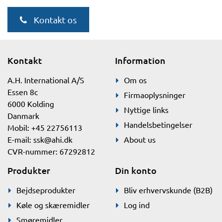
Kontakt os
Kontakt
Information
A.H. International A/S
Om os
Essen 8c
Firmaoplysninger
6000 Kolding
Nyttige links
Danmark
Handelsbetingelser
Mobil: +45 22756113
E-mail:
ssk@ahi.dk
About us
CVR-nummer: 67292812
Produkter
Din konto
Bejdseprodukter
Bliv erhvervskunde (B2B)
Køle og skæremidler
Log ind
Smøremidler