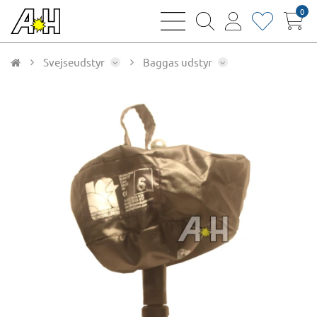
0
bars
magnifying
user
heart
sharp
glass
thin
thin
thin
thin
Svejseudstyr
Baggas udstyr