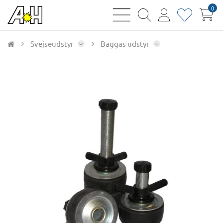
0
bars
magnifying
user
heart
sharp
glass
thin
thin
thin
thin
Svejseudstyr
Baggas udstyr