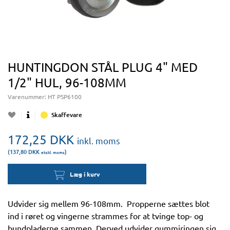
HUNTINGDON STÅL PLUG 4" MED
1/2" HUL, 96-108MM
Varenummer:
HT PSP6100
Skaffevare
172,25
DKK
inkl. moms
(137,80
DKK
)
ekskl. moms
Læg i kurv
Udvider sig mellem 96-108mm. Propperne sættes blot
ind i røret og vingerne strammes for at tvinge top- og
bundpladerne sammen. Derved udvider gummiringen sig