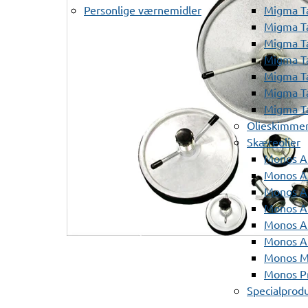
Personlige værnemidler
Migma T
Migma T
Migma T
Migma T
Migma T
Migma T
Migma T
Olieskimme
Skæreolier
Monos A
Monos At
Monos A
Monos A
Monos At
Monos A
Monos Mi
Monos Pr
Specialprod