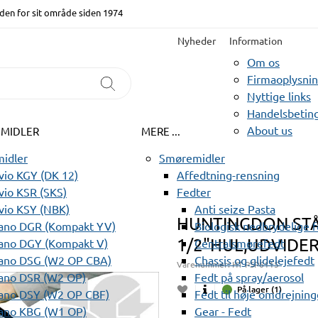
den for sit område siden 1974
Nyheder
Information
Om os
Firmaoplysni
Nyttige links
Handelsbeting
About us
EMIDLER
MERE ...
idler
Smøremidler
io KGY (DK 12)
Affedtning-rensning
io KSR (SKS)
Fedter
vio KSY (NBK)
Anti seize Pasta
HUNTINGDON STÅ
ano DGR (Kompakt YV)
Biologisk nedbrydelige 
1/2"HUL,UDVIDE
ano DGY (Kompakt V)
Centralsmørefedt
ano DSG (W2 OP CBA)
Chassis og glidelejefedt
Varenummer:
HT PSP6115
ano DSR (W2 OP)
Fedt på spray/aerosol
På lager (1)
ano DSY (W2 OP CBF)
Fedt til høje omdrejning
ano KBG (W1 OP)
Gear - Fedt