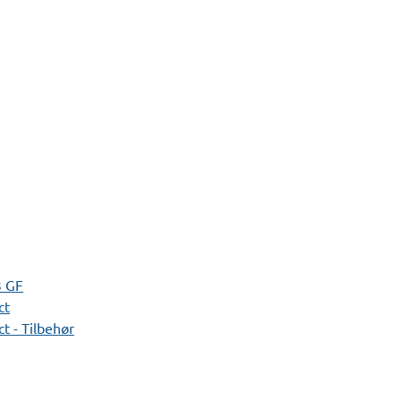
3 GF
ct
t - Tilbehør