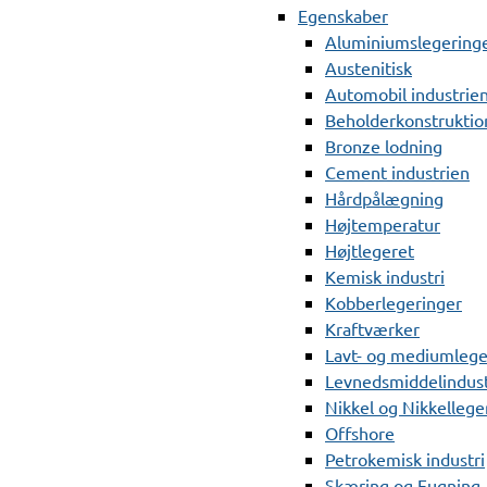
Egenskaber
Aluminiumslegering
Austenitisk
Automobil industrie
Beholderkonstruktio
Bronze lodning
Cement industrien
Hårdpålægning
Højtemperatur
Højtlegeret
Kemisk industri
Kobberlegeringer
Kraftværker
Lavt- og mediumlege
Levnedsmiddelindust
Nikkel og Nikkellege
Offshore
Petrokemisk industri
Skæring og Fugning