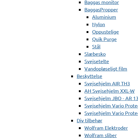
Baggas monitor
BaggasPropper
Aluminium
Nylon
Oppustelige
Quik Purge
Stål
Slæbesko
Svejsetelte
Vandopløseligt film
Beskyttelse
Svejsehjelm AIR TH3
AH Svejsehjelm XXL-W
Svejsehjelm JBO - AR 1
Svejsehjelm Vario Prote
Svejsehjelm Vario Protec
Div tilbehør
Wolfram Elektroder
Wolfram sliber