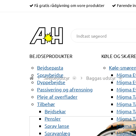
Få gratis rådgivning om vore produkter
Førende in
BEJDSEPRODUKTER
KØLE OG SKÆR
Bejdsepasta
Køle-smørem
Spraybejdse
Migma Ev
Svejseudstyr
Baggas udstyr
Dyppebejdse
Migma Ev
Passivering og afrensning
Migma E
Pleje af overflader
Migma T
Tilbehør
Migma T
Bejdsekar
Migma T
Pensler
Migma T
Spray lanse
Migma T
Sprayanlæg
Migma T