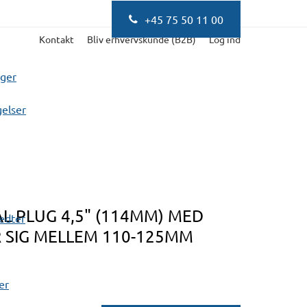
+45 75 50 11 00
Kontakt
Bliv erhvervskunde (B2B)
Log ind
nger
elser
L PLUG 4,5" (114MM) MED
fedter
R SIG MELLEM 110-125MM
er