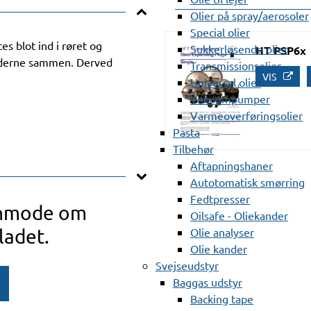
Olier på spray/aerosoler
Special olier
 blot ind i røret og
Sukkerløsende olier
HT PSP6x
laderne sammen. Derved
Transmissionsolier
VIS
Universal olier
Vakuumpumper
Varmeoverføringsolier
Pasta
Tilbehør
Aftapningshaner
Autotomatisk smørring
Fedtpresser
anmode om
Oilsafe - Oliekander
ladet.
Olie analyser
Olie kander
Svejseudstyr
Baggas udstyr
Backing tape