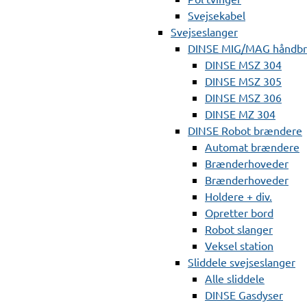
Svejsekabel
Svejseslanger
DINSE MIG/MAG håndb
DINSE MSZ 304
DINSE MSZ 305
DINSE MSZ 306
DINSE MZ 304
DINSE Robot brændere
Automat brændere
Brænderhoveder
Brænderhoveder
Holdere + div.
Opretter bord
Robot slanger
Veksel station
Sliddele svejseslanger
Alle sliddele
DINSE Gasdyser