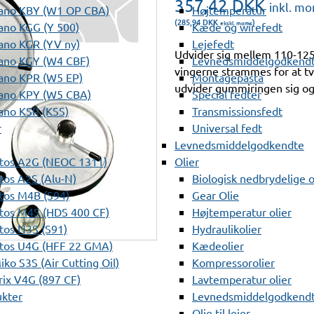
357,42
DKK
inkl. m
ano KBY (W1 OP CBA)
Højtemperatur
(285,94
DKK
)
ekskl. moms
ano KGG (Y 500)
Kæde og wirefedt
ano KGR (YV ny)
Lejefedt
Udvider sig mellem 110-125
ano KGY (W4 CBF)
Levnedsmiddelgodkendt
vingerne strammes for at 
ano KPR (W5 EP)
Montagepasta
udvider gummiringen sig og 
ano KPY (W5 CBA)
Special fedter
ano KSR (KSS)
Transmissionsfedt
r
Universal fedt
Levnedsmiddelgodkendte
tos A2G (NEOC 1311)
Olier
os A2S (Alu-N)
Biologisk nedbrydelige o
tos M4B (S94)
Gear Olie
tos M4S (HDS 400 CF)
Højtemperatur olier
os N3S (S91)
Hydraulikolier
tos U4G (HFF 22 GMA)
Kædeolier
ko S3S (Air Cutting Oil)
Kompressorolier
ix V4G (897 CF)
Lavtemperatur olier
ukter
Levnedsmiddelgodkendte
Olie til lejer