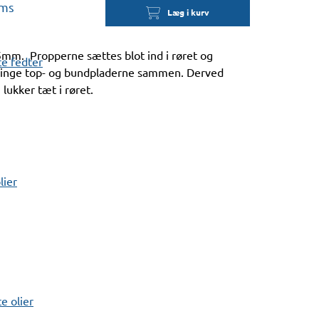
oms
Læg i kurv
mm. Propperne sættes blot ind i røret og
e fedter
tvinge top- og bundpladerne sammen. Derved
lukker tæt i røret.
lier
 olier