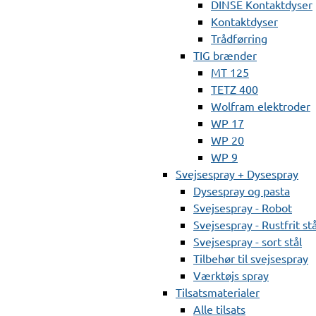
DINSE Kontaktdyser
Kontaktdyser
Trådførring
TIG brænder
MT 125
TETZ 400
Wolfram elektroder
WP 17
WP 20
WP 9
Svejsespray + Dysespray
Dysespray og pasta
Svejsespray - Robot
Svejsespray - Rustfrit stå
Svejsespray - sort stål
Tilbehør til svejsespray
Værktøjs spray
Tilsatsmaterialer
Alle tilsats