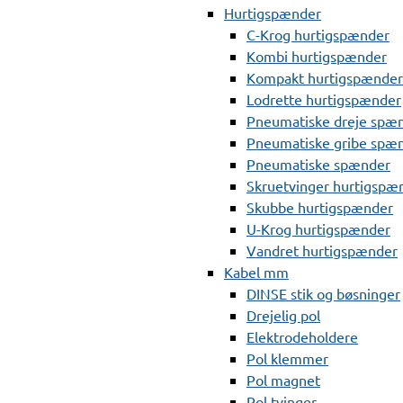
Hurtigspænder
C-Krog hurtigspænder
Kombi hurtigspænder
Kompakt hurtigspænder
Lodrette hurtigspænder
Pneumatiske dreje spæ
Pneumatiske gribe spæ
Pneumatiske spænder
Skruetvinger hurtigspæ
Skubbe hurtigspænder
U-Krog hurtigspænder
Vandret hurtigspænder
Kabel mm
DINSE stik og bøsninger
Drejelig pol
Elektrodeholdere
Pol klemmer
Pol magnet
Pol tvinger