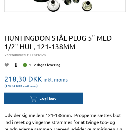
HUNTINGDON STÅL PLUG 5" MED
1/2" HUL, 121-138MM
Varenummer:
HT PSP6125
1 - 2 dages levering
218,30
DKK
inkl. moms
(174,64
DKK
)
ekskl. moms
Læg i kurv
Udvider sig mellem 121-138mm. Propperne sættes blot
ind i røret og vingerne strammes for at tvinge top- og
bundpladerne sammen. Derved udvider gummiringen sig