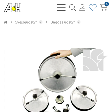
0
bars
magnifying
user
heart
sharp
glass
thin
thin
thin
thin
Svejseudstyr
Baggas udstyr