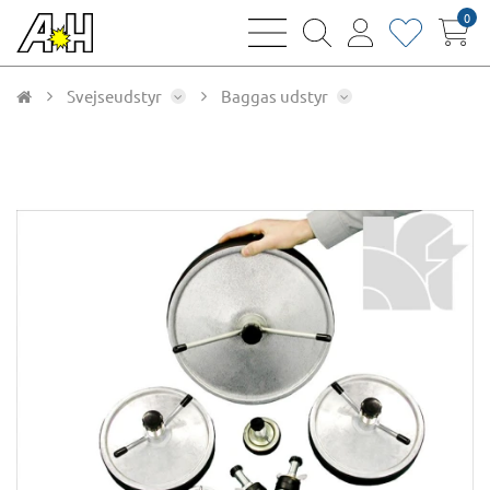
0
bars
magnifying
user
heart
sharp
glass
thin
thin
thin
thin
Svejseudstyr
Baggas udstyr