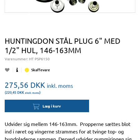
HUNTINGDON STÅL PLUG 6" MED
1/2" HUL, 146-163MM
Varenummer:
HT PSP6150
Skaffevare
275,56
DKK
inkl. moms
(220,45
DKK
)
ekskl. moms
Læg i kurv
Udvider sig mellem 146-163mm. Propperne sættes blot
ind i røret og vingerne strammes for at tvinge top- og
bundpladerne sammen. Derved udvider gummiringen sig