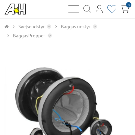
0
bars
magnifying
user
heart
sharp
glass
thin
thin
thin
thin
Svejseudstyr
Baggas udstyr
BaggasPropper