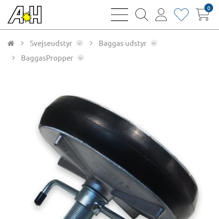
0
bars
magnifying
user
heart
sharp
glass
thin
thin
thin
thin
Svejseudstyr
Baggas udstyr
BaggasPropper