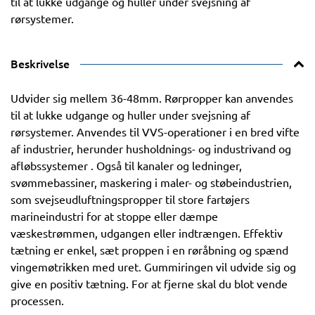
til at lukke udgange og huller under svejsning af
rørsystemer.
Beskrivelse
Udvider sig mellem 36-48mm. Rørpropper kan anvendes
til at lukke udgange og huller under svejsning af
rørsystemer. Anvendes til VVS-operationer i en bred vifte
af industrier, herunder husholdnings- og industrivand og
afløbssystemer . Også til kanaler og ledninger,
svømmebassiner, maskering i maler- og støbeindustrien,
som svejseudluftningspropper til store fartøjers
marineindustri for at stoppe eller dæmpe
væskestrømmen, udgangen eller indtrængen. Effektiv
tætning er enkel, sæt proppen i en røråbning og spænd
vingemøtrikken med uret. Gummiringen vil udvide sig og
give en positiv tætning. For at fjerne skal du blot vende
processen.