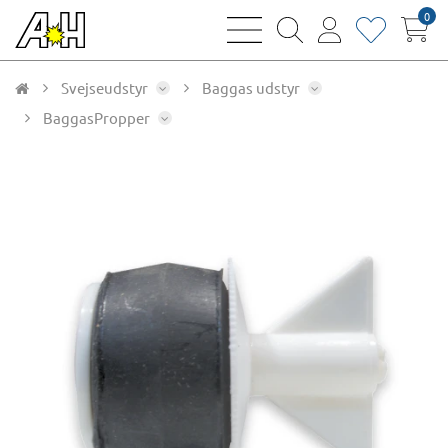
0
bars
magnifying
user
heart
sharp
glass
thin
thin
thin
thin
Svejseudstyr
Baggas udstyr
BaggasPropper