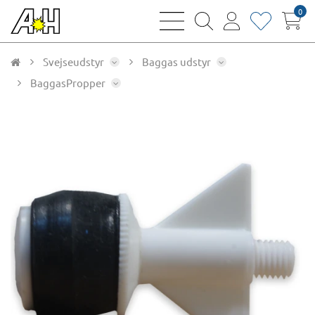
0
bars
magnifying
user
heart
sharp
glass
thin
thin
thin
thin
Svejseudstyr
Baggas udstyr
BaggasPropper