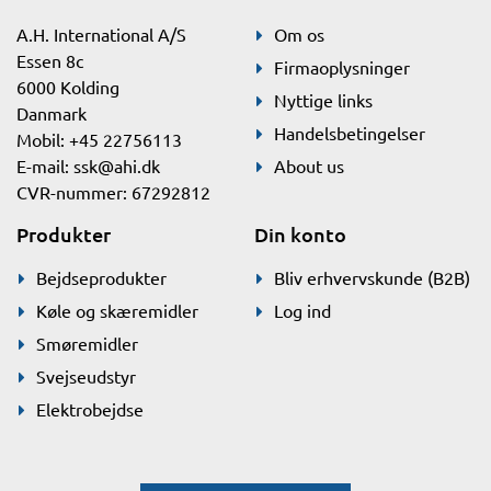
A.H. International A/S
Om os
Essen 8c
Firmaoplysninger
6000 Kolding
Nyttige links
Danmark
Handelsbetingelser
Mobil: +45 22756113
E-mail:
ssk@ahi.dk
About us
CVR-nummer: 67292812
Produkter
Din konto
Bejdseprodukter
Bliv erhvervskunde (B2B)
Køle og skæremidler
Log ind
Smøremidler
Svejseudstyr
Elektrobejdse