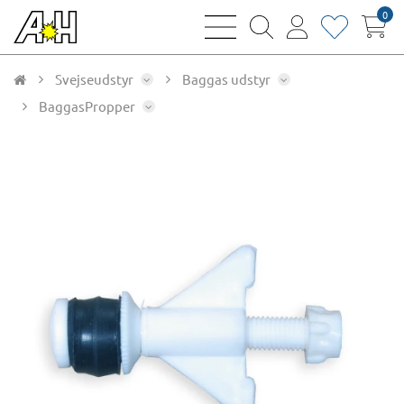
0
bars
magnifying
user
heart
sharp
glass
thin
thin
thin
thin
Svejseudstyr
Baggas udstyr
BaggasPropper